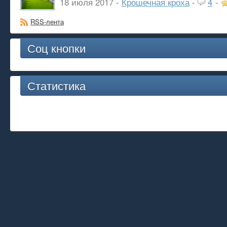
18 июля 2017 -
Крошечная кроха
-
4
-
RSS-лента
Соц кнопки
Статистика