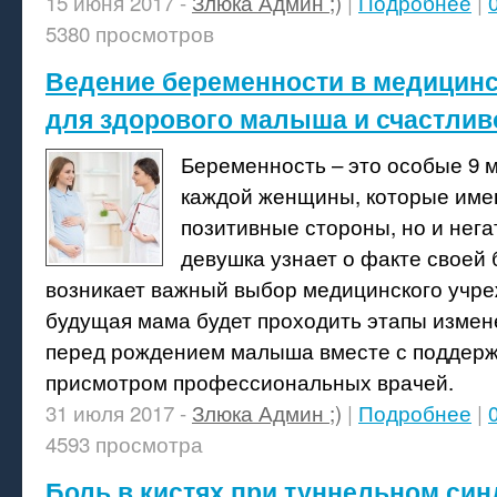
15 июня 2017 -
Злюка Админ ;)
|
Подробнее
|
5380 просмотров
Ведение беременности в медицинс
для здорового малыша и счастли
Беременность – это особые 9 
каждой женщины, которые име
позитивные стороны, но и нега
девушка узнает о факте своей
возникает важный выбор медицинского учре
будущая мама будет проходить этапы измен
перед рождением малыша вместе с поддерж
присмотром профессиональных врачей.
31 июля 2017 -
Злюка Админ ;)
|
Подробнее
|
4593 просмотра
Боль в кистях при туннельном си