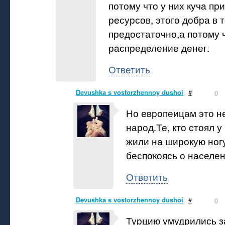
потому что у них куча п
ресурсов, этого добра в
предостаточно,а потому 
распределение денег.
Ответить
Devushka s vostorzhennoy dushoi
#
0
Но европеицам это не
народ.Те, кто стоял у
жили на широкую ног
беспокоясь о населен
Ответить
Devushka s vostorzhennoy dushoi
#
0
Турцию умудрились за