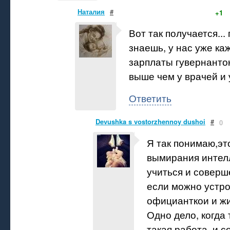
Наталия
#
+1
Вот так получается...
знаешь, у нас уже каж
зарплаты гувернанто
выше чем у врачей и 
Ответить
Devushka s vostorzhennoy dushoi
#
0
Я так понимаю,эт
вымирания интел
учиться и соверш
если можно устр
официанткои и ж
Одно дело, когда
такая работа, и 