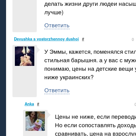
делать жизни други людеи насыщ
лучше)
Ответить
Devushka s vostorzhennoy dushoi
#
0
У Эммы, кажется, поменялся сти
стильная барышня. а у вас с муж
понимаю, цены на детские вещи 
ниже украинских?
Ответить
Anka
#
Цены не ниже, если перевод
Но если сопоставлять доходы
сравнивать, цена на взрослу