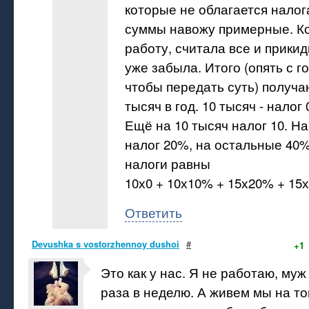
которые не облагается нало
суммы навожу примерные. Ко
работу, считала все и прики
уже забыла. Итого (опять с 
чтобы передать суть) получа
тысяч в год. 10 тысяч - налог 
Ещё на 10 тысяч налог 10. Н
налог 20%, на остальные 40%
налоги равны
10х0 + 10х10% + 15х20% + 15
Ответить
Devushka s vostorzhennoy dushoi
#
+1
Это как у нас. Я не работаю, муж
раза в неделю. А живем мы на то