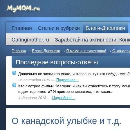
Главная
Статьи и рубрики
Блоги-Дневники
Caringmother.ru
Заработай на активности. Кон
Главная
→
Блоги-Дневники
→
Я мама и я счастлива!
→
О канадск
Последние вопросы-ответы
Давненько не заходила сюда, интересно, тут кто-нибудь есть?
25 сентября 2019
—
Подробнее...
Кто смотрел фильм "Малена" и как вы относитесь к тому моме
в дом терпимости? Я примерно слышала, что такая...
4 февраля 2018
—
Подробнее...
О канадской улыбке и т.д.