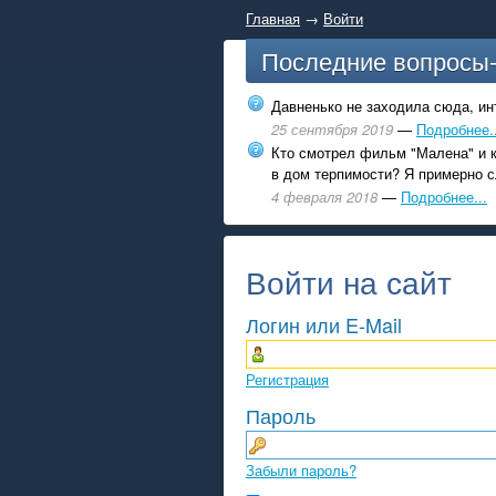
Главная
→
Войти
Последние вопросы
Давненько не заходила сюда, инт
25 сентября 2019
—
Подробнее..
Кто смотрел фильм "Малена" и к
в дом терпимости? Я примерно с
4 февраля 2018
—
Подробнее...
Войти на сайт
Логин или E-Mail
Регистрация
Пароль
Забыли пароль?