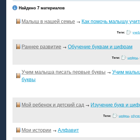
Найдено 7 материалов
Малыш в нашей семье
Как помочь малышу учит
→
Теги:
учеб
Раннее развитие
Обучение буквам и цифрам
→
Теги:
цифры
,
Учим малыша писать первые буквы
Учим малыш
→
буквы
Мой ребенок и детский сад
Изучение букв и циф
→
Теги:
цифры
,
обуче
Мои истории
Алфавит
→