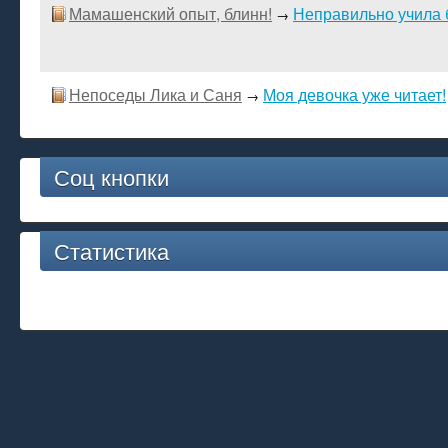
Мамашенский опыт, блинн!
Неправильно учила б
→
Непоседы Лика и Саня
Моя девочка уже читает!
→
Соц кнопки
Статистика