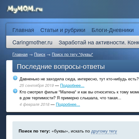
Главная
Статьи и рубрики
Блоги-Дневники
Caringmother.ru
Заработай на активности. Кон
Главная
→
Поиск
→
Поиск по тегу "буквы"
Последние вопросы-ответы
Давненько не заходила сюда, интересно, тут кто-нибудь есть?
25 сентября 2019
—
Подробнее...
Кто смотрел фильм "Малена" и как вы относитесь к тому моме
в дом терпимости? Я примерно слышала, что такая...
4 февраля 2018
—
Подробнее...
Поиск по тегу:
«буквы», искать по
другому тегу