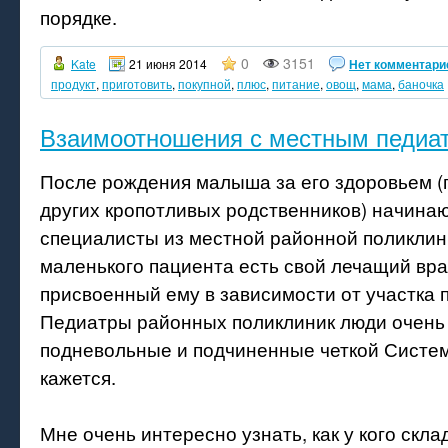
порядке.
0
3151
Kate
21 июня 2014
Нет комментари
продукт
,
приготовить
,
покупной
,
плюс
,
питание
,
овощ
,
мама
,
баночка
Взаимоотношения с местным педиа
После рождения малыша за его здоровьем 
других кропотливых родственников) начина
специалисты из местной районной поликлини
маленького пациента есть свой лечащий врач
присвоенный ему в зависимости от участка 
Педиатры районных поликлиник люди очень
подневольные и подчиненные четкой Систем
кажется.
Мне очень интересно узнать, как у кого скл