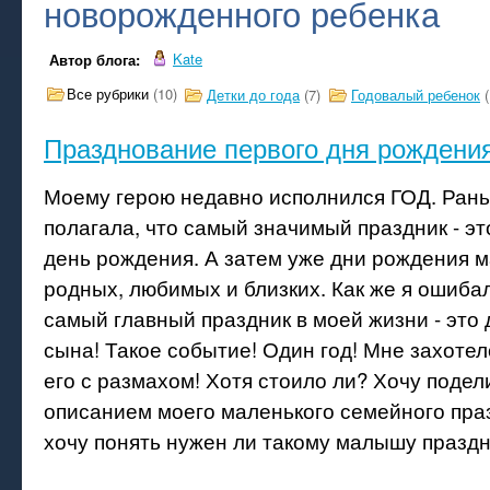
новорожденного ребенка
Kate
Автор блога:
Все рубрики
(10)
Детки до года
(7)
Годовалый ребенок
(
Празднование первого дня рождени
Моему герою недавно исполнился ГОД. Рань
полагала, что самый значимый праздник - э
день рождения. А затем уже дни рождения м
родных, любимых и близких. Как же я ошиба
самый главный праздник в моей жизни - это
сына! Такое событие! Один год! Мне захоте
его с размахом! Хотя стоило ли? Хочу подел
описанием моего маленького семейного праз
хочу понять нужен ли такому малышу празд