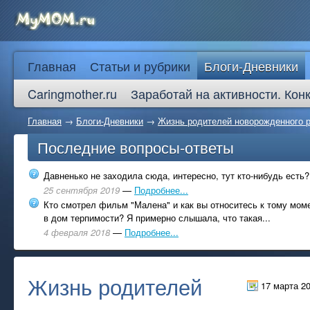
Главная
Статьи и рубрики
Блоги-Дневники
Caringmother.ru
Заработай на активности. Кон
Главная
→
Блоги-Дневники
→
Жизнь родителей новорожденного 
Последние вопросы-ответы
Давненько не заходила сюда, интересно, тут кто-нибудь есть?
25 сентября 2019
—
Подробнее...
Кто смотрел фильм "Малена" и как вы относитесь к тому моме
в дом терпимости? Я примерно слышала, что такая...
4 февраля 2018
—
Подробнее...
Жизнь родителей
17 марта 2