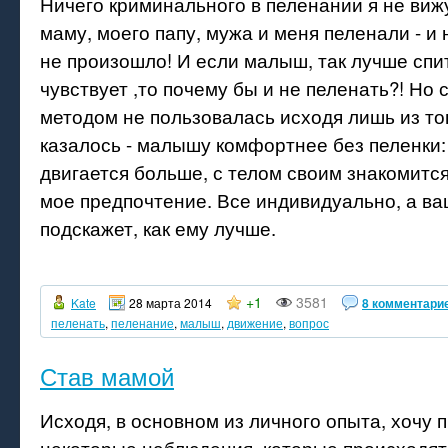
Ничего криминального в пеленании я не виж
маму, моего папу, мужа и меня пеленали - и
не произошло! И если малыш, так лучше спи
чувствует ,то почему бы и не пеленать?! Но 
методом не пользовалась исходя лишь из тог
казалось - малышу комфортнее без пеленки:
двигается больше, с телом своим знакомится
мое предпочтение. Все индивидуально, а ва
подскажет, как ему лучше.
+1
3581
Kate
28 марта 2014
8 комментари
пеленать
,
пеленание
,
малыш
,
движение
,
вопрос
Став мамой
Исходя, в основном из личного опыта, хочу 
некоторые наблюдения, которые происходят