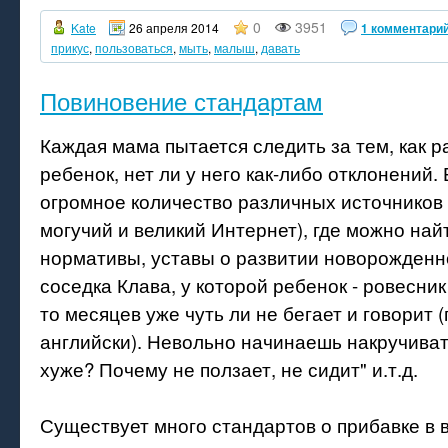
0
3951
Kate
26 апреля 2014
1 комментари
прикус
,
пользоваться
,
мыть
,
малыш
,
давать
Повиновение стандартам
Каждая мама пытается следить за тем, как р
ребенок, нет ли у него как-либо отклонений.
огромное количество различных источников 
могучий и великий Интернет), где можно най
нормативы, уставы о развитии новорожденн
соседка Клава, у которой ребенок - ровесник
то месяцев уже чуть ли не бегает и говорит 
английски). Невольно начинаешь накручивать
хуже? Почему не ползает, не сидит" и.т.д.
Существует много стандартов о прибавке в 