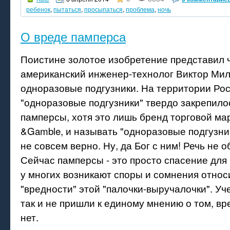
ребенок
,
пытаться
,
просыпаться
,
проблема
,
ночь
О вреде памперса
Поистине золотое изобретение представил 
американский инженер-технолог Виктор Мил
одноразовые подгузники. На территории Ро
"одноразовые подгузники" твердо закрепило
памперсы, хотя это лишь бренд торговой мар
&Gamble, и называть "одноразовые подгузни
не совсем верно. Ну, да Бог с ним! Речь не о
Сейчас памперсы - это просто спасение для
у многих возникают споры и сомнения относ
"вредности" этой "палочки-выручалочки". Уч
так и не пришли к единому мнению о том, в
нет.