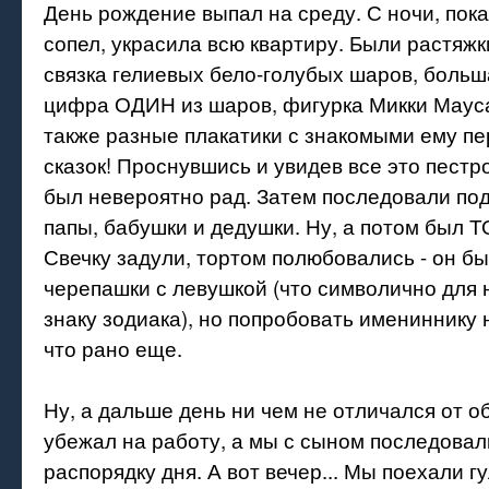
День рождение выпал на среду. С ночи, пок
сопел, украсила всю квартиру. Были растяжк
связка гелиевых бело-голубых шаров, больш
цифра ОДИН из шаров, фигурка Микки Мауса
также разные плакатики с знакомыми ему п
сказок! Проснувшись и увидев все это пестр
был невероятно рад. Затем последовали по
папы, бабушки и дедушки. Ну, а потом был Т
Свечку задули, тортом полюбовались - он бы
черепашки с левушкой (что символично для н
знаку зодиака), но попробовать имениннику н
что рано еще.
Ну, а дальше день ни чем не отличался от о
убежал на работу, а мы с сыном последова
распорядку дня. А вот вечер... Мы поехали гу