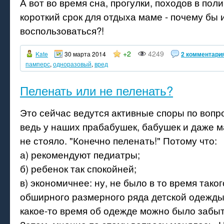
А вот во время сна, прогулки, походов в пол
короткий срок для отдыха маме - почему бы 
воспользоваться?!
+2
4249
Kate
30 марта 2014
2 комментари
памперс
,
одноразовый
,
вред
Пеленать или не пеленать?
Это сейчас ведутся активные споры по вопр
ведь у наших прабабушек, бабушек и даже м
не стояло. "Конечно пеленать!" Потому что:
а) рекомендуют педиатры;
б) ребенок так спокойней;
в) экономичнее: ну, не было в то время тако
обширного размерного ряда детской одежды,
какое-то время об одежде можно было забыт