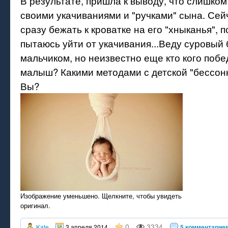
В результате, пришла к выводу, что слишко
своими укачиваниями и "ручками" сына. Сей
сразу бежать к кроватке на его "хныканья", 
пытаюсь уйти от укачивания...Веду суровый
мальчиком, но неизвестно еще кто кого побе
малыш? Какими методами с детской "бессон
Вы?
Изображение уменьшено. Щелкните, чтобы увидеть
оригинал.
0
3334
Kate
3 апреля 2014
5 комментарие