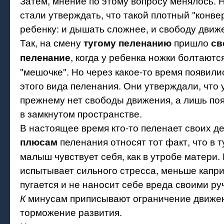
Затем, мнение по этому вопросу менялось. 
стали утверждать, что такой плотный "конве
ребенку: и дышать сложнее, и свободу движ
Так, на смену
пришло
тугому пеленанию
св
, когда у ребенка ножки болтаютс
пеленание
"мешочке". Но через какое-то время появили
этого вида пеленания. Они утверждали, что 
прежнему нет свободы движения, а лишь по
в замкнутом пространстве.
В настоящее время кто-то пеленает своих дето
пеленания относят тот факт, что в т
плюсам
малыш чувствует себя, как в утробе матери.
испытывает сильного стресса, меньше капри
пугается и не наносит себе вреда своими ру
минусам приписывают ограничение движен
К
торможение развития.