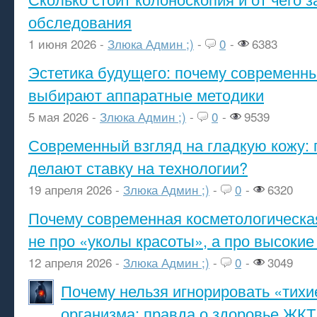
обследования
1 июня 2026 -
Злюка Админ ;)
-
0
-
6383
Эстетика будущего: почему современ
выбирают аппаратные методики
5 мая 2026 -
Злюка Админ ;)
-
0
-
9539
Современный взгляд на гладкую кожу: 
делают ставку на технологии?
19 апреля 2026 -
Злюка Админ ;)
-
0
-
6320
Почему современная косметологическа
не про «уколы красоты», а про высокие
12 апреля 2026 -
Злюка Админ ;)
-
0
-
3049
Почему нельзя игнорировать «тихи
организма: правда о здоровье ЖКТ