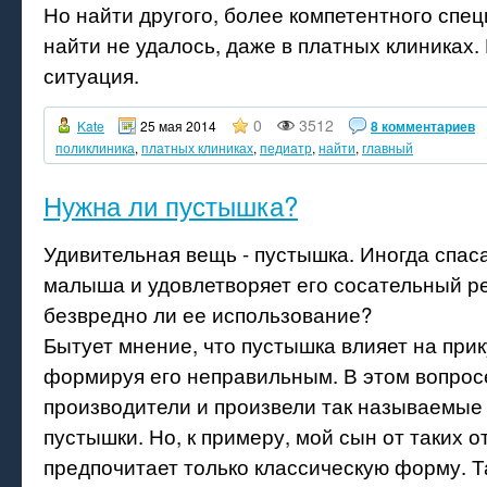
Но найти другого, более компетентного спец
найти не удалось, даже в платных клиниках. 
ситуация.
0
3512
Kate
25 мая 2014
8 комментариев
поликлиника
,
платных клиниках
,
педиатр
,
найти
,
главный
Нужна ли пустышка?
Удивительная вещь - пустышка. Иногда спаса
малыша и удовлетворяет его сосательный р
безвредно ли ее использование?
Бытует мнение, что пустышка влияет на прик
формируя его неправильным. В этом вопрос
производители и произвели так называемые
пустышки. Но, к примеру, мой сын от таких о
предпочитает только классическую форму. Т