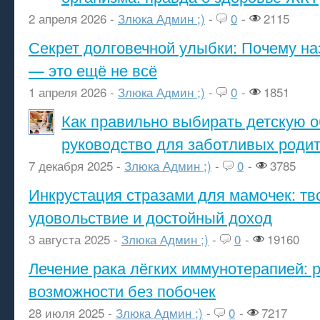
2 апреля 2026 -
Злюка Админ ;)
-
0
-
2115
Секрет долговечной улыбки: Почему н
— это ещё не всё
1 апреля 2026 -
Злюка Админ ;)
-
0
-
1851
Как правильно выбирать детскую о
руководство для заботливых роди
7 декабря 2025 -
Злюка Админ ;)
-
0
-
3785
Инкрустация стразами для мамочек: тв
удовольствие и достойный доход
3 августа 2025 -
Злюка Админ ;)
-
0
-
19160
Лечение рака лёгких иммунотерапией: 
возможности без побочек
28 июля 2025 -
Злюка Админ ;)
-
0
-
7217