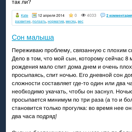
так ли?
0
4033
Kate
12 апреля 2014
2 комментари
развитие
,
ползать
,
норматив
,
месяц
,
вес
Сон малыша
Переживаю проблему, связанную с плохим с
Дело в том, что мой сын, которому сейчас 8 
рождения мало спит дома днем и очень плох
просыпаясь, спит ночью. Его дневной сон д
сложности составляет где-то один или два ча
необходимо укачать, чтобы он заснул. Ноч
просыпается минимум по три раза (а то и б
становится только прогулка: во время нее о
два часа подряд!