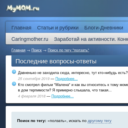
Главная
Статьи и рубрики
Блоги-Дневники
Caringmother.ru
Заработай на активности. Кон
Главная
→
Поиск
→
Поиск по тегу "ползать"
Последние вопросы-ответы
Давненько не заходила сюда, интересно, тут кто-нибудь есть?
25 сентября 2019
—
Подробнее...
Кто смотрел фильм "Малена" и как вы относитесь к тому моме
в дом терпимости? Я примерно слышала, что такая...
4 февраля 2018
—
Подробнее...
Поиск по тегу:
«ползать», искать по
другому тегу