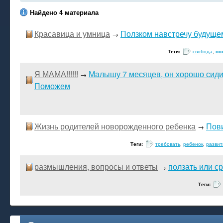
Найдено 4 материала
Красавица и умница
Ползком навстречу будуще
→
Теги:
свобода
,
по
Я МАМА!!!!!!
Малышу 7 месяцев, он хорошо сидит
→
Поможем
Жизнь родителей новорожденного ребенка
Пов
→
Теги:
требовать
,
ребенок
,
развит
размышления, вопросы и ответы
ползать или с
→
Теги: