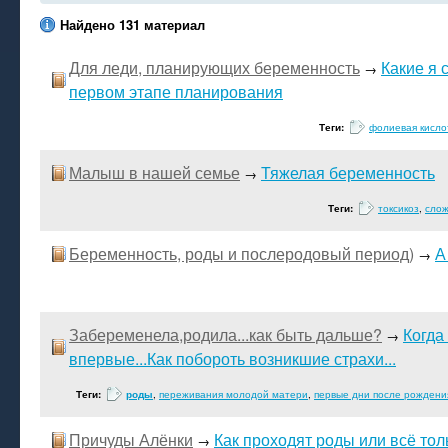
Найдено 131 материал
Для леди, планирующих беременность
Какие я 
→
первом этапе планирования
Теги:
фолиевая кисло
Малыш в нашей семье
Тяжелая беременность
→
Теги:
токсикоз
,
сло
Беременность, роды и послеродовый период)
А
→
Забеременела,родила...как быть дальше?
Когда
→
впервые...Как побороть возникшие страхи...
Теги:
роды
,
переживания молодой матери
,
первые дни после рождени
Причуды Алёнки
Как проходят роды или всё тол
→