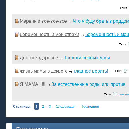
Теги:
Марвин и все-все-все
Что я буду брать в роддо
→
беременность и мои страхи
беременность и мои
→
Теги:
Детское здоровье
Тревоги первых дней
→
жизнь мамы в декрете
главное верить!
→
Теги:
Я МАМА!!!!!!
За естественные роды или против
→
Теги:
счасть
Страницы:
1
2
3
Следующая
Последняя
Соц кнопки