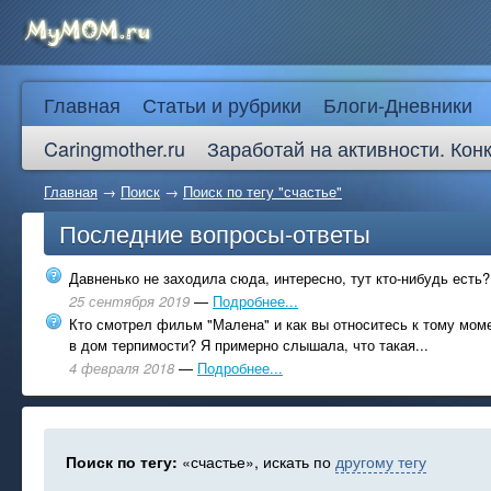
Главная
Статьи и рубрики
Блоги-Дневники
Caringmother.ru
Заработай на активности. Кон
Главная
→
Поиск
→
Поиск по тегу "счастье"
Последние вопросы-ответы
Давненько не заходила сюда, интересно, тут кто-нибудь есть?
25 сентября 2019
—
Подробнее...
Кто смотрел фильм "Малена" и как вы относитесь к тому моме
в дом терпимости? Я примерно слышала, что такая...
4 февраля 2018
—
Подробнее...
Поиск по тегу:
«счастье», искать по
другому тегу