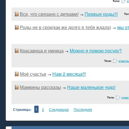
Теги:
с
Все, что связано с детками!
Первые роды!!!
→
Тег
Роды не в срок(как же долго я тебя ждала)
мы о
→
Красавица и умница
Можно я помою посуду?
→
Теги:
счасть
Моё счастье
Нам 2 месяца!!!
→
Мамкины рассказы
Наше маленькое чудо!
→
Теги:
счас
Страницы:
1
2
Следующая
Последняя