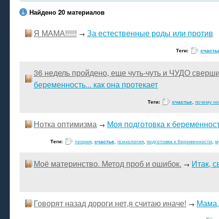
Найдено 20 материалов
Я МАМА!!!!!!
За естественные роды или против
→
Теги:
счасть
36 недель пройдено, еще чуть-чуть и ЧУДО сверш
беременность... как она протекает
Теги:
счастье
,
почему н
Нотка оптимизма
Моя подготовка к беременност
→
Теги:
теория
,
счастье
,
психология
,
подготовка к беременности
,
м
Моё материнство. Метод проб и ошибок.
Итак, 
→
Говорят назад дороги нет,я считаю иначе!
Мама,
→