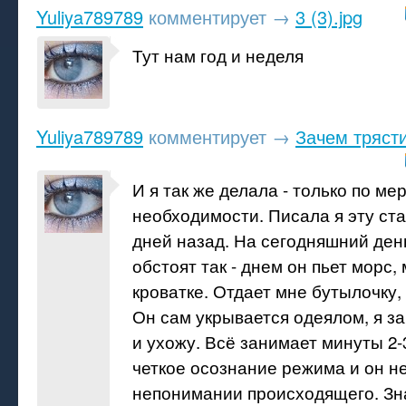
Yuliya789789
комментирует
→
3 (3).jpg
Тут нам год и неделя
Yuliya789789
комментирует
→
Зачем тряст
И я так же делала - только по ме
необходимости. Писала я эту ста
дней назад. На сегодняшний день
обстоят так - днем он пьет морс,
кроватке. Отдает мне бутылочку, 
Он сам укрывается одеялом, я з
и ухожу. Всё занимает минуты 2-
четкое осознание режима и он не
непонимании происходящего. Зн