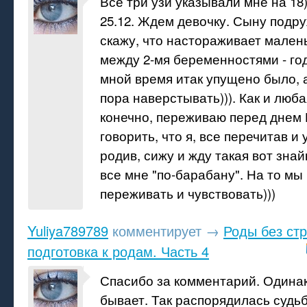
Все три узи указывали мне на 18)
25.12. Ждем девочку. Сыну подру
скажу, что настораживает мален
между 2-мя беременностями - год
мной время итак упущено было, а
пора наверстывать))). Как и люба
конечно, переживаю перед днем 
говорить, что я, все перечитав 
родив, сижу и жду такая вот знай
все мне "по-барабану". На то мы
переживать и чувствовать)))
Yuliya789789
комментирует
→
Роды без ст
подготовка к родам. Часть 4
Спасибо за комментарий. Одина
бывает. Так распорядилась судьб