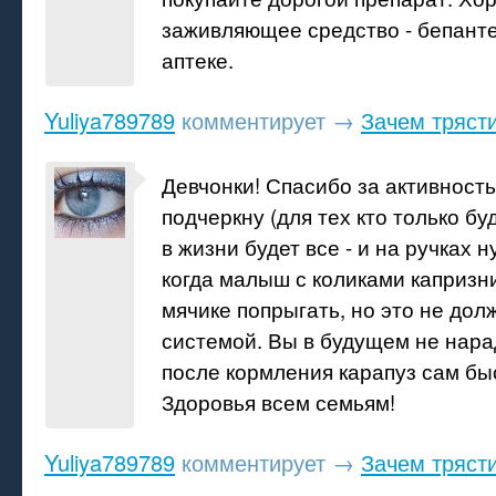
заживляющее средство - бепанте
аптеке.
Yuliya789789
комментирует
→
Зачем тряст
Девчонки! Спасибо за активность
подчеркну (для тех кто только бу
в жизни будет все - и на ручках 
когда малыш с коликами капризн
мячике попрыгать, но это не дол
системой. Вы в будущем не нарад
после кормления карапуз сам бы
Здоровья всем семьям!
Yuliya789789
комментирует
→
Зачем тряст