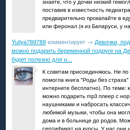
знаете, что у дочки низкий гемогл
поставив в известность педиатра
предварительно прокапайте в е
или феронал (я из Беларуси, у на
Yuliya789789
комментирует
→
Девочки, под
можно подарить беременной подруге на Д
будет полезно для н...
К советам присоединяюсь. Не по
помогла книга "Роды без страха" 
интернете бесплатно). По теме: к
можно подарить mp3 плеер с но
наушниками и набросать класси
любимой музыки, чтобы она могл
дома и в больнице до родов. Мо
сертификат на курсы. У нас они