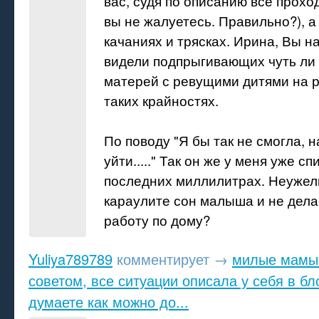
вас, судя по описанию все прохо
вы не жалуетесь. Правильно?),
качаниях и трясках. Ирина, Вы н
видели подпрыгивающих чуть ли 
матерей с ревущими дитями на р
таких крайностях.
По поводу "Я бы так не смогла, 
уйти....." Так он же у меня уже сп
последних миллилитрах. Неужел
караулите сон малыша и не дела
работу по дому?
Yuliya789789
комментирует
→
милые мамы
советом, все ситуации описала у себя в блог
думаете как можно до...