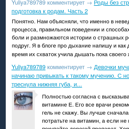
Yuliya789789
комментирует
→
Роды без ст
подготовка к родам. Часть 2
Понятно. Нам объясняли, что именно в неве
процесса, правильном поведении и способа
боли и размножаются истории о страшных р
подруг. Я в блоге про дыхание напишу и как 
время их схваток учила дышать пока своего
Yuliya789789
комментирует
→
Девочки муч
начинаю привыкать к такому мучению. С но
треснула нижняя губа, и...
Полностью согласна с высказыв
витамине Е. Его все врачи реко
гель не скажу. Вы лучше сначала
потратьте на витамин, а если не 
покупайте дорогой препарат. Хо