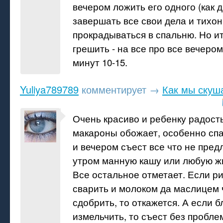
вечером ложить его одного (как д
завершать все свои дела и тихон
прокрадываться в спальню. Но ит
грешить - на все про все вечером
минут 10-15.
Yuliya789789
комментирует
→
Как мы скуш
Очень красиво и ребенку радост
макароны обожает, особенно спаг
и вечером съест все что не пред
утром манную кашу или любую ж
Все остальное отметает. Если ри
сварить и молоком да маслицем 
сдобрить, то откажется. А если 
измельчить, то съест без пробле