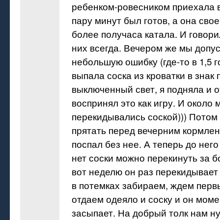
ребенком-ровесником приехала в
пару минут был готов, а она свое
более получаса катала. И говорил
них всегда. Вечером же мы допу
небольшую ошибку (где-то в 1,5 г
выпала соска из кроватки в знак 
выключенный свет, я подняла и о
воспринял это как игру. И около
перекидывались соской))) Потом
прятать перед вечерним кормле
поспал без нее. А теперь до него
нет соски можно перекинуть за б
вот неделю он раз перекидывает
в потемках забираем, ждем перв
отдаем одеяло и соску и он мом
засыпает. На добрый толк нам н