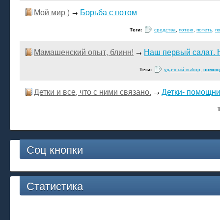
Мой мир )
Борьба с потом
→
Теги:
средства
,
потею
,
потеть
,
п
Мамашенский опыт, блинн!
Наш первый салат. 
→
Теги:
удачный выбор
,
помощ
Детки и все, что с ними связано.
Детки- помощни
→
Соц кнопки
Статистика