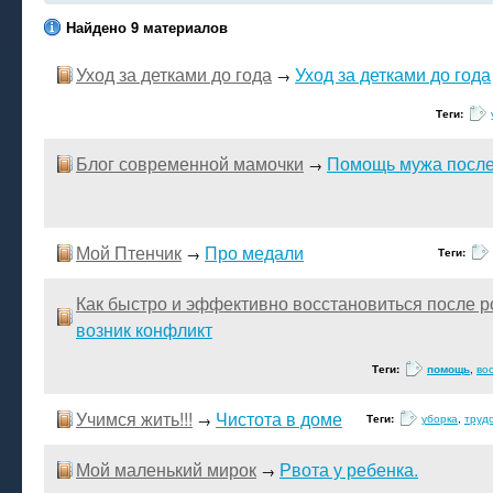
Найдено 9 материалов
Уход за детками до года
Уход за детками до года
→
Теги:
Блог современной мамочки
Помощь мужа после
→
Мой Птенчик
Про медали
→
Теги:
Как быстро и эффективно восстановиться после 
возник конфликт
Теги:
помощь
,
во
Учимся жить!!!
Чистота в доме
→
Теги:
уборка
,
труд
Мой маленький мирок
Рвота у ребенка.
→