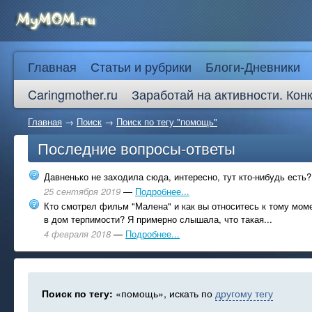
Главная
Статьи и рубрики
Блоги-Дневники
Caringmother.ru
Заработай на активности. Кон
Главная
→
Поиск
→
Поиск по тегу "помощь"
Последние вопросы-ответы
Давненько не заходила сюда, интересно, тут кто-нибудь есть?
25 сентября 2019
—
Подробнее...
Кто смотрел фильм "Малена" и как вы относитесь к тому моме
в дом терпимости? Я примерно слышала, что такая...
4 февраля 2018
—
Подробнее...
Поиск по тегу:
«помощь», искать по
другому тегу