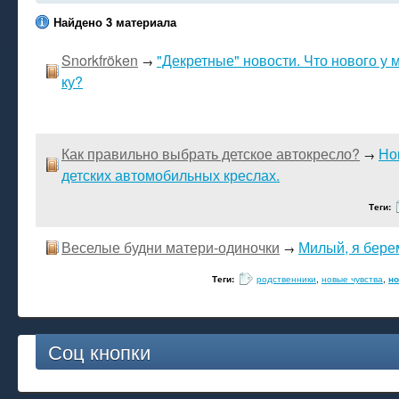
Найдено 3 материала
Snorkfröken
"Декретные" новости. Что нового у 
→
ку?
Как правильно выбрать детское автокресло?
Но
→
детских автомобильных креслах.
Теги:
Веселые будни матери-одиночки
Милый, я бере
→
Теги:
родственники
,
новые чувства
,
но
Соц кнопки