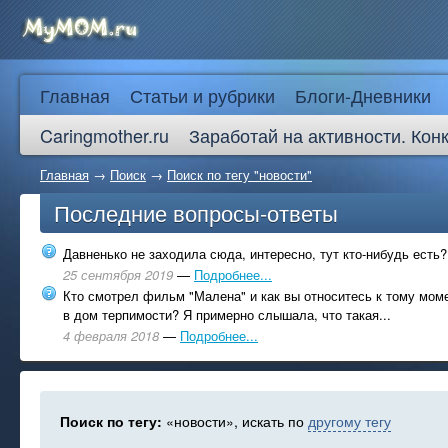
Главная
Статьи и рубрики
Блоги-Дневники
Caringmother.ru
Заработай на активности. Кон
Главная
→
Поиск
→
Поиск по тегу "новости"
Последние вопросы-ответы
Давненько не заходила сюда, интересно, тут кто-нибудь есть?
25 сентября 2019
—
Подробнее...
Кто смотрел фильм "Малена" и как вы относитесь к тому моме
в дом терпимости? Я примерно слышала, что такая...
4 февраля 2018
—
Подробнее...
Поиск по тегу:
«новости», искать по
другому тегу