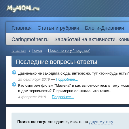
Главная
Статьи и рубрики
Блоги-Дневники
Caringmother.ru
Заработай на активности. Кон
Главная
→
Поиск
→
Поиск по тегу "поздние"
Последние вопросы-ответы
Давненько не заходила сюда, интересно, тут кто-нибудь есть?
25 сентября 2019
—
Подробнее...
Кто смотрел фильм "Малена" и как вы относитесь к тому моме
в дом терпимости? Я примерно слышала, что такая...
4 февраля 2018
—
Подробнее...
Поиск по тегу:
«поздние», искать по
другому тегу