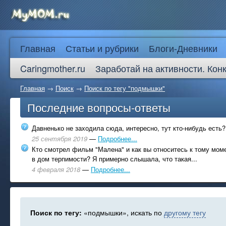
Главная
Статьи и рубрики
Блоги-Дневники
Caringmother.ru
Заработай на активности. Кон
Главная
→
Поиск
→
Поиск по тегу "подмышки"
Последние вопросы-ответы
Давненько не заходила сюда, интересно, тут кто-нибудь есть?
25 сентября 2019
—
Подробнее...
Кто смотрел фильм "Малена" и как вы относитесь к тому моме
в дом терпимости? Я примерно слышала, что такая...
4 февраля 2018
—
Подробнее...
Поиск по тегу:
«подмышки», искать по
другому тегу