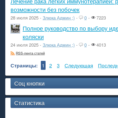
Лечение рака лёгких иммунотерапией: 
возможности без побочек
28 июля 2025 -
Злюка Админ ;)
-
0
-
7223
Полное руководство по выбору ид
коляски
24 июля 2025 -
Злюка Админ ;)
-
0
-
4013
RSS-лента статей
Страницы:
1
2
3
Следующая
Послед
Соц кнопки
Статистика