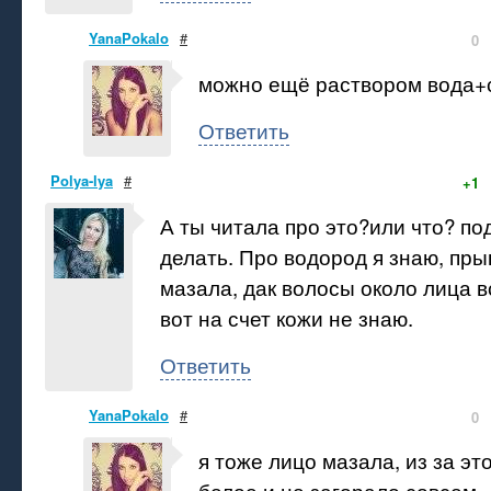
YanaPokаlo
#
0
можно ещё раствором вода+
Ответить
Polya-lya
#
+1
А ты читала про это?или что? по
делать. Про водород я знаю, пр
мазала, дак волосы около лица в
вот на счет кожи не знаю.
Ответить
YanaPokаlo
#
0
я тоже лицо мазала, из за эт
белое и не загорало совсем