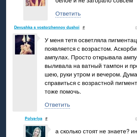
Ответить
Devushka s vostorzhennoy dushoi
#
У меня тетя осветляла пигментац
появляется с возрастом. Аскорби
ампулах. Просто открывала ампу
выливала на ватный тампон и пр
шею, руки утром и вечером. Дум
справиться с возрастной пигмен
тоже помочь.
Ответить
Polya-lya
#
а сколько стоят не знаете? и