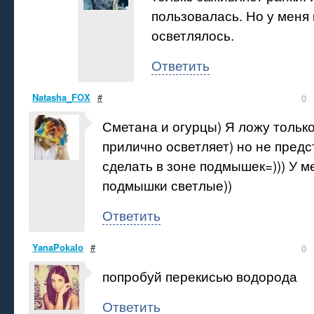
пользовалась. Но у меня 
осветлялось.
Ответить
Natasha_FOX
#
0
Сметана и огурцы) Я ложу только
прилично осветляет) но не предс
сделать в зоне подмышек=))) У 
подмышки светлые))
Ответить
YanaPokаlo
#
0
попробуй перекисью водорода
Ответить