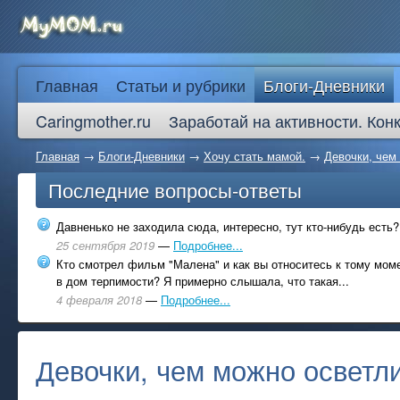
Главная
Статьи и рубрики
Блоги-Дневники
Caringmother.ru
Заработай на активности. Кон
Главная
→
Блоги-Дневники
→
Хочу стать мамой.
→
Девочки, чем
Последние вопросы-ответы
Давненько не заходила сюда, интересно, тут кто-нибудь есть?
25 сентября 2019
—
Подробнее...
Кто смотрел фильм "Малена" и как вы относитесь к тому моме
в дом терпимости? Я примерно слышала, что такая...
4 февраля 2018
—
Подробнее...
Девочки, чем можно осветли