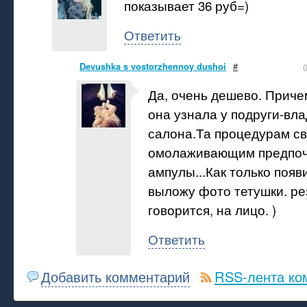
показывает 36 руб=)
Ответить
Devushka s vostorzhennoy dushoi
#
Да, очень дешево. Приче
она узнала у подруги-вл
салона.Та процедурам с
омолаживающим предпочи
ампулы...Как только появ
выложу фото тетушки. рез
говорится, на лицо. )
Ответить
Добавить комментарий
RSS-лента ко