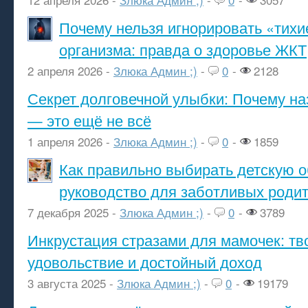
Почему нельзя игнорировать «тихи
организма: правда о здоровье ЖКТ
2 апреля 2026 -
Злюка Админ ;)
-
0
-
2128
Секрет долговечной улыбки: Почему н
— это ещё не всё
1 апреля 2026 -
Злюка Админ ;)
-
0
-
1859
Как правильно выбирать детскую о
руководство для заботливых роди
7 декабря 2025 -
Злюка Админ ;)
-
0
-
3789
Инкрустация стразами для мамочек: тв
удовольствие и достойный доход
3 августа 2025 -
Злюка Админ ;)
-
0
-
19179