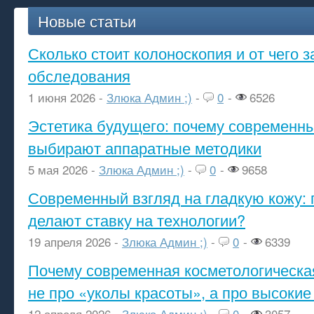
Новые статьи
Сколько стоит колоноскопия и от чего з
обследования
1 июня 2026 -
Злюка Админ ;)
-
0
-
6526
Эстетика будущего: почему современ
выбирают аппаратные методики
5 мая 2026 -
Злюка Админ ;)
-
0
-
9658
Современный взгляд на гладкую кожу: 
делают ставку на технологии?
19 апреля 2026 -
Злюка Админ ;)
-
0
-
6339
Почему современная косметологическа
не про «уколы красоты», а про высокие
12 апреля 2026 -
Злюка Админ ;)
-
0
-
3057