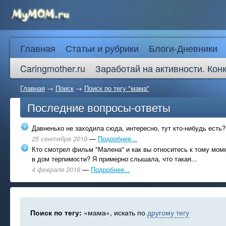
Главная
Статьи и рубрики
Блоги-Дневники
Caringmother.ru
Заработай на активности. Кон
Главная
→
Поиск
→
Поиск по тегу "мама"
Последние вопросы-ответы
Давненько не заходила сюда, интересно, тут кто-нибудь есть?
25 сентября 2019
—
Подробнее...
Кто смотрел фильм "Малена" и как вы относитесь к тому моме
в дом терпимости? Я примерно слышала, что такая...
4 февраля 2018
—
Подробнее...
Поиск по тегу:
«мама», искать по
другому тегу