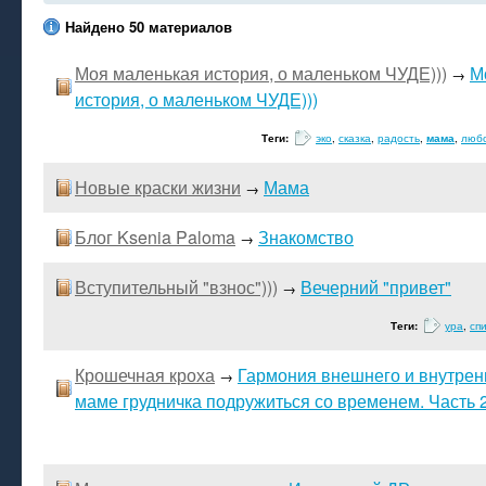
Найдено 50 материалов
Моя маленькая история, о маленьком ЧУДЕ)))
М
→
история, о маленьком ЧУДЕ)))
Теги:
эко
,
сказка
,
радость
,
мама
,
люб
Новые краски жизни
Мама
→
Блог Ksenia Paloma
Знакомство
→
Вступительный "взнос")))
Вечерний "привет"
→
Теги:
ура
,
сп
Крошечная кроха
Гармония внешнего и внутренн
→
маме грудничка подружиться со временем. Часть 2