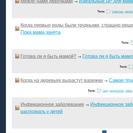
Между нами девочками
Идеальный ДР для мам
→
Теги:
счастье
,
пози
Когда первые роды были трудными, страшно реши
Пока мама занята
Теги:
Готова ли я быть мамой?
Готова ли я быть мам
→
Теги:
Когда на деревьях вырастут варежки
Самая тру
→
Теги:
сад
,
родители
,
няня
Инфекционное заболевание
Инфекционное забо
→
распознать у детей