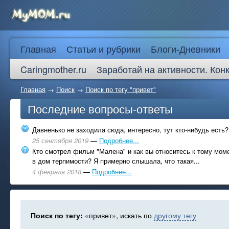
Главная
Статьи и рубрики
Блоги-Дневники
Caringmother.ru
Заработай на активности. Кон
Главная
→
Поиск
→
Поиск по тегу "привет"
Последние вопросы-ответы
Давненько не заходила сюда, интересно, тут кто-нибудь есть?
25 сентября 2019
—
Подробнее...
Кто смотрел фильм "Малена" и как вы относитесь к тому моме
в дом терпимости? Я примерно слышала, что такая...
4 февраля 2018
—
Подробнее...
Поиск по тегу:
«привет», искать по
другому тегу