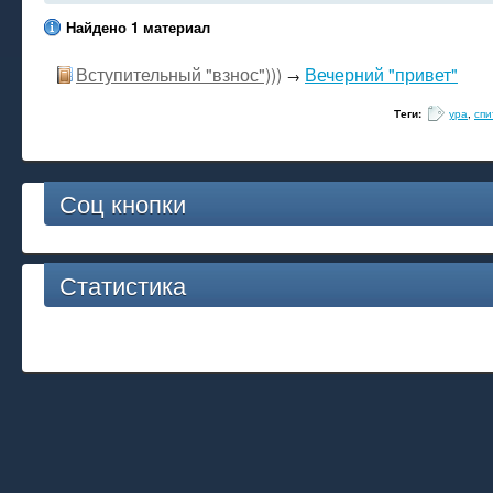
Найдено 1 материал
Вступительный "взнос")))
Вечерний "привет"
→
Теги:
ура
,
спи
Соц кнопки
Статистика