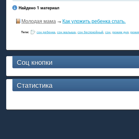
Найдено 1 материал
Молодая мама
Как уложить ребенка спать.
→
Теги:
сон ребенка
,
сон малыша
,
сон беспокойный
,
сон
,
режим дня
,
режи
Соц кнопки
Статистика