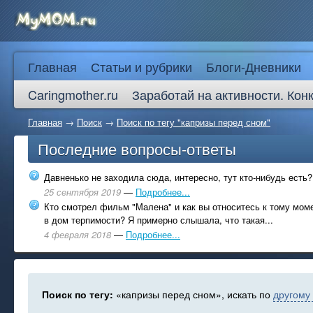
Главная
Статьи и рубрики
Блоги-Дневники
Caringmother.ru
Заработай на активности. Кон
Главная
→
Поиск
→
Поиск по тегу "капризы перед сном"
Последние вопросы-ответы
Давненько не заходила сюда, интересно, тут кто-нибудь есть?
25 сентября 2019
—
Подробнее...
Кто смотрел фильм "Малена" и как вы относитесь к тому моме
в дом терпимости? Я примерно слышала, что такая...
4 февраля 2018
—
Подробнее...
Поиск по тегу:
«капризы перед сном», искать по
другому 