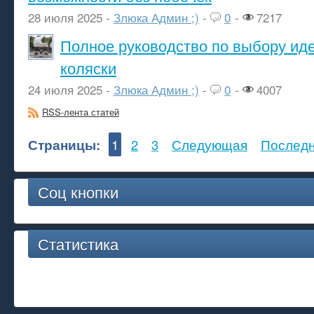
28 июля 2025 -
Злюка Админ ;)
-
0
-
7217
Полное руководство по выбору ид
коляски
24 июля 2025 -
Злюка Админ ;)
-
0
-
4007
RSS-лента статей
Страницы:
1
2
3
Следующая
Послед
Соц кнопки
Статистика