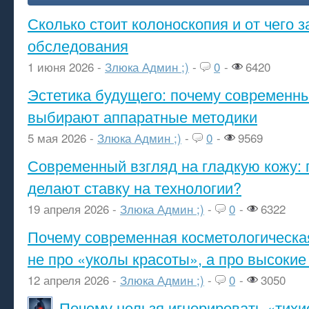
Сколько стоит колоноскопия и от чего з
обследования
1 июня 2026 -
Злюка Админ ;)
-
0
-
6420
Эстетика будущего: почему современ
выбирают аппаратные методики
5 мая 2026 -
Злюка Админ ;)
-
0
-
9569
Современный взгляд на гладкую кожу: 
делают ставку на технологии?
19 апреля 2026 -
Злюка Админ ;)
-
0
-
6322
Почему современная косметологическа
не про «уколы красоты», а про высокие
12 апреля 2026 -
Злюка Админ ;)
-
0
-
3050
Почему нельзя игнорировать «тихи