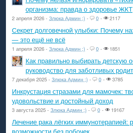
организма: правда о здоровье ЖКТ
2 апреля 2026 -
Злюка Админ ;)
-
0
-
2117
Секрет долговечной улыбки: Почему н
— это ещё не всё
1 апреля 2026 -
Злюка Админ ;)
-
0
-
1851
Как правильно выбирать детскую о
руководство для заботливых роди
7 декабря 2025 -
Злюка Админ ;)
-
0
-
3785
Инкрустация стразами для мамочек: тв
удовольствие и достойный доход
3 августа 2025 -
Злюка Админ ;)
-
0
-
19167
Лечение рака лёгких иммунотерапией: 
возможности без побочек