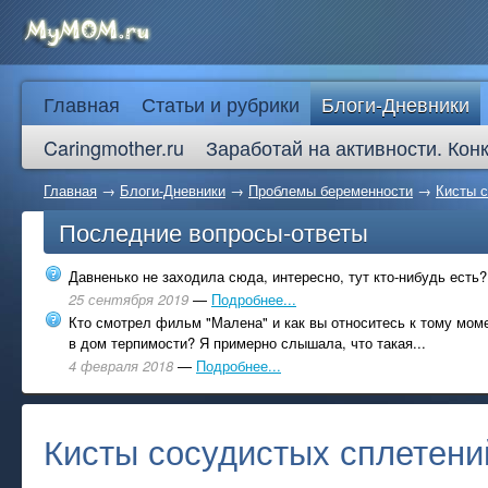
Главная
Статьи и рубрики
Блоги-Дневники
Caringmother.ru
Заработай на активности. Кон
Главная
→
Блоги-Дневники
→
Проблемы беременности
→
Кисты с
Последние вопросы-ответы
Давненько не заходила сюда, интересно, тут кто-нибудь есть?
25 сентября 2019
—
Подробнее...
Кто смотрел фильм "Малена" и как вы относитесь к тому моме
в дом терпимости? Я примерно слышала, что такая...
4 февраля 2018
—
Подробнее...
Кисты сосудистых сплетени