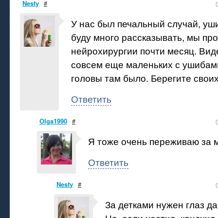
Nesty
#
У нас был печальный случай, уш
буду много рассказывать, мы пр
нейрохирургии почти месяц. Вид
совсем еще маленьких с ушибам
головы там было. Берегите своих
Ответить
Olga1990
#
Я тоже очень переживаю за 
Ответить
Nesty
#
За детками нужен глаз да 
Но, если честно, конечно,