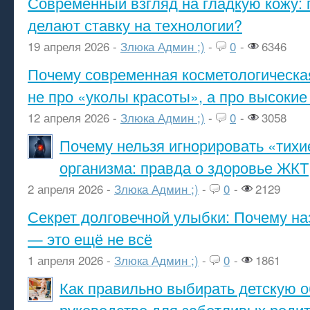
Современный взгляд на гладкую кожу: 
делают ставку на технологии?
19 апреля 2026 -
Злюка Админ ;)
-
0
-
6346
Почему современная косметологическа
не про «уколы красоты», а про высокие
12 апреля 2026 -
Злюка Админ ;)
-
0
-
3058
Почему нельзя игнорировать «тихи
организма: правда о здоровье ЖКТ
2 апреля 2026 -
Злюка Админ ;)
-
0
-
2129
Секрет долговечной улыбки: Почему н
— это ещё не всё
1 апреля 2026 -
Злюка Админ ;)
-
0
-
1861
Как правильно выбирать детскую о
руководство для заботливых роди