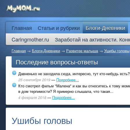
Главная
Статьи и рубрики
Блоги-Дневники
Caringmother.ru
Заработай на активности. Кон
Главная
→
Блоги-Дневники
→
Развитее малыша
→
Ушибы головы
Последние вопросы-ответы
Давненько не заходила сюда, интересно, тут кто-нибудь есть?
25 сентября 2019
—
Подробнее...
Кто смотрел фильм "Малена" и как вы относитесь к тому моме
в дом терпимости? Я примерно слышала, что такая...
4 февраля 2018
—
Подробнее...
Ушибы головы