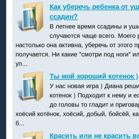
Как уберечь ребенка от у
ссадин?
В летнее время ссадины и уш
случаются чаще всего. Моего 
настолько она активна, уберечь от этого п
получается. Ни какие "смотри под ноги" и
уп...
Ты мой хороший котенок )
У нас новая игра ) Диана реши
котенок ) Подходит к нему и е
до головы то гладит и пригова
хоёсий котёнок, хоёсий, добый, бойсёй, ка
б...
Красить или не красить в