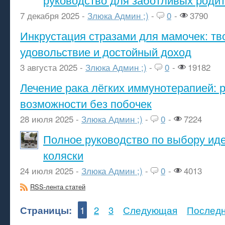
7 декабря 2025 -
Злюка Админ ;)
-
0
-
3790
Инкрустация стразами для мамочек: тв
удовольствие и достойный доход
3 августа 2025 -
Злюка Админ ;)
-
0
-
19182
Лечение рака лёгких иммунотерапией: 
возможности без побочек
28 июля 2025 -
Злюка Админ ;)
-
0
-
7224
Полное руководство по выбору ид
коляски
24 июля 2025 -
Злюка Админ ;)
-
0
-
4013
RSS-лента статей
Страницы:
1
2
3
Следующая
Послед