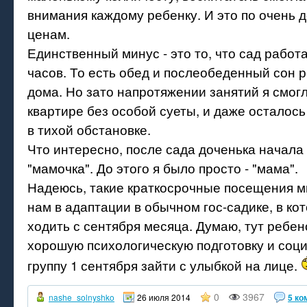
внимания каждому ребенку. И это по очень 
ценам.
Единственный минус - это то, что сад работа
часов. То есть обед и послеобеденный сон 
дома. Но зато напротяжении занятий я смог
квартире без особой суеты, и даже осталось
в тихой обстановке.
Что интересно, после сада доченька начала
"мамочка". До этого я было просто - "мама".
Надеюсь, такие краткосрочные посещения м
нам в адаптации в обычном гос-садике, в к
ходить с сентября месяца. Думаю, тут ребен
хорошую психологическую подготовку и соц
группу 1 сентября зайти с улыбкой на лице.
0
3967
nashe_solnyshko
26 июля 2014
5 ко