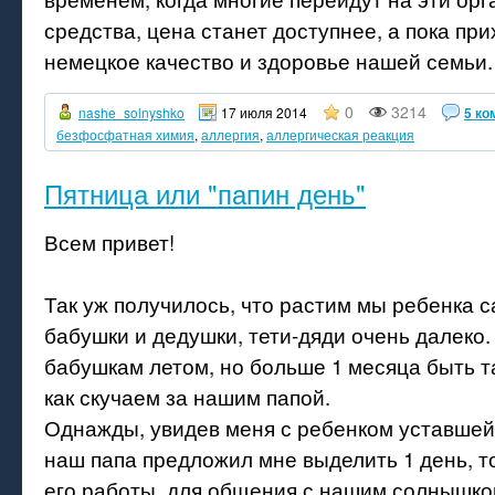
средства, цена станет доступнее, а пока при
немецкое качество и здоровье нашей семьи.
0
3214
nashe_solnyshko
17 июля 2014
5 ко
безфосфатная химия
,
аллергия
,
аллергическая реакция
Пятница или "папин день"
Всем привет!
Так уж получилось, что растим мы ребенка 
бабушки и дедушки, тети-дяди очень далеко.
бабушкам летом, но больше 1 месяца быть т
как скучаем за нашим папой.
Однажды, увидев меня с ребенком уставшей
наш папа предложил мне выделить 1 день, т
его работы, для общения с нашим солнышко