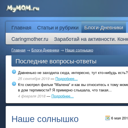
Главная
Статьи и рубрики
Блоги-Дневники
Caringmother.ru
Заработай на активности. Кон
Главная
→
Блоги-Дневники
→
Наше солнышко
Последние вопросы-ответы
Давненько не заходила сюда, интересно, тут кто-нибудь есть?
25 сентября 2019
—
Подробнее...
Кто смотрел фильм "Малена" и как вы относитесь к тому моме
в дом терпимости? Я примерно слышала, что такая...
4 февраля 2018
—
Подробнее...
Наше солнышко
6 мая 20