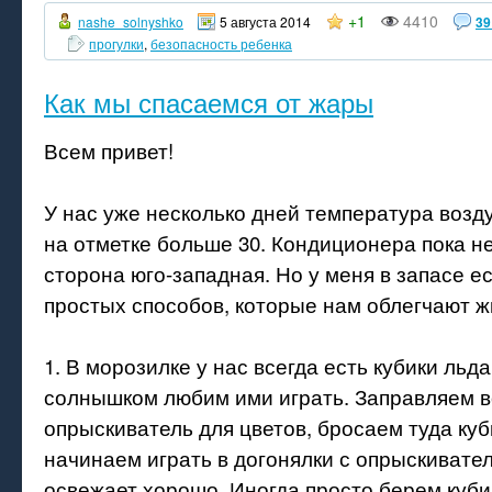
+1
4410
nashe_solnyshko
5 августа 2014
39
прогулки
,
безопасность ребенка
Как мы спасаемся от жары
Всем привет!
У нас уже несколько дней температура возд
на отметке больше 30. Кондиционера пока не
сторона юго-западная. Но у меня в запасе е
простых способов, которые нам облегчают ж
1. В морозилке у нас всегда есть кубики льд
солнышком любим ими играть. Заправляем 
опрыскиватель для цветов, бросаем туда куб
начинаем играть в догонялки с опрыскивате
освежает хорошо. Иногда просто берем куби