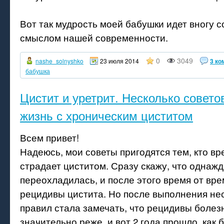
Вот так мудрость моей бабушки идет вногу 
смыслом нашей современности.
0
3049
nashe_solnyshko
23 июля 2014
3 ко
бабушка
Цистит и уретрит. Несколько совет
жизнь с хроническим циститом
Всем привет!
Надеюсь, мои советы пригодятся тем, кто вр
страдает циститом. Сразу скажу, что однаж
переохладилась, и после этого время от вр
рецидивы цистита. Но после выполнения не
правил стала замечать, что рецидивы болез
значительно реже, и вот 2 года прошло, как