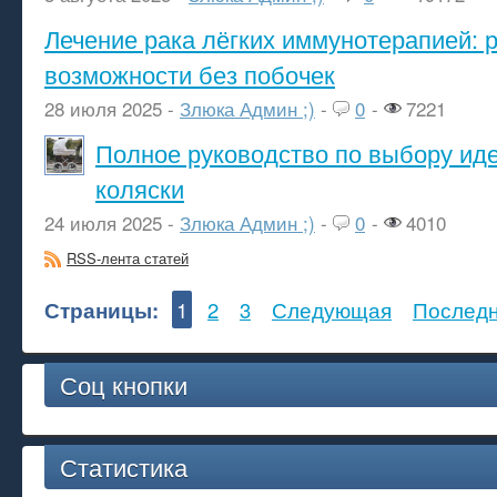
Лечение рака лёгких иммунотерапией: 
возможности без побочек
28 июля 2025 -
Злюка Админ ;)
-
0
-
7221
Полное руководство по выбору ид
коляски
24 июля 2025 -
Злюка Админ ;)
-
0
-
4010
RSS-лента статей
Страницы:
1
2
3
Следующая
Послед
Соц кнопки
Статистика