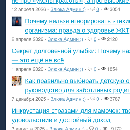
12 апреля 2026 -
Злюка Админ ;)
-
0
-
3054
Почему нельзя игнорировать «тихи
организма: правда о здоровье ЖКТ
2 апреля 2026 -
Злюка Админ ;)
-
0
-
2120
Секрет долговечной улыбки: Почему н
— это ещё не всё
1 апреля 2026 -
Злюка Админ ;)
-
0
-
1854
Как правильно выбирать детскую о
руководство для заботливых роди
7 декабря 2025 -
Злюка Админ ;)
-
0
-
3787
Инкрустация стразами для мамочек: тв
удовольствие и достойный доход
3 августа 2025 -
Злюка Админ ;)
-
0
-
19172