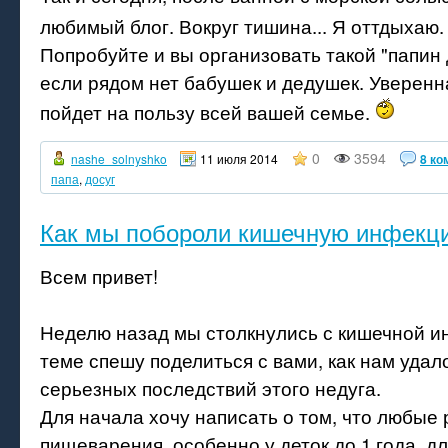
любимый блог. Вокруг тишина... Я оттдыхаю
Попробуйте и вы организовать такой "папин 
если рядом нет бабушек и дедушек. Уверенна
пойдет на пользу всей вашей семье.
0
3594
nashe_solnyshko
11 июля 2014
8 ко
папа
,
досуг
Как мы побороли кишечную инфекц
Всем привет!
Неделю назад мы столкнулись с кишечной ин
теме спешу поделиться с вами, как нам удал
серьезных последствий этого недуга.
Для начала хочу написать о том, что любые
пищеварения, особенно у деток до 1 года, д