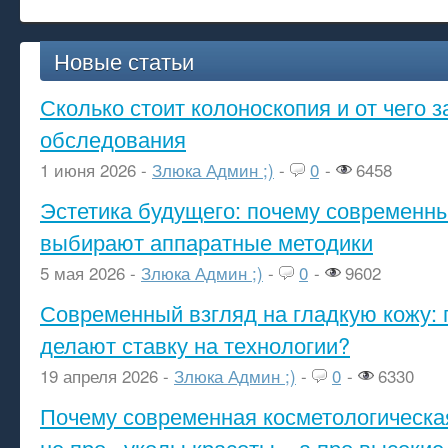
Новые статьи
Сколько стоит колоноскопия и от чего з
обследования
1 июня 2026 -
Злюка Админ ;)
-
0
-
6458
Эстетика будущего: почему современ
выбирают аппаратные методики
5 мая 2026 -
Злюка Админ ;)
-
0
-
9602
Современный взгляд на гладкую кожу: 
делают ставку на технологии?
19 апреля 2026 -
Злюка Админ ;)
-
0
-
6330
Почему современная косметологическа
не про «уколы красоты», а про высокие