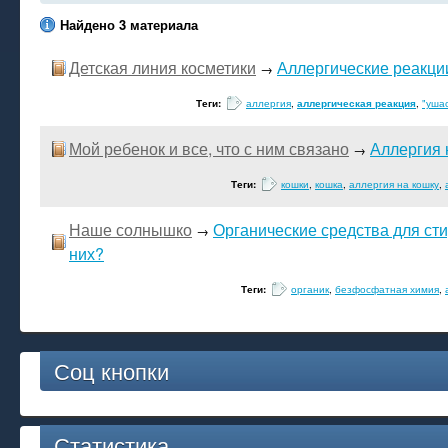
Найдено 3 материала
Детская линия косметики
Аллергические реакци
→
Теги:
аллергия
,
аллергическая реакция
,
"уша
Мой ребенок и все, что с ним связано
Аллергия 
→
Теги:
кошки
,
кошка
,
аллергия на кошку
,
Наше солнышко
Органические средства для стир
→
них?
Теги:
органик
,
безфосфатная химия
,
Соц кнопки
Статистика