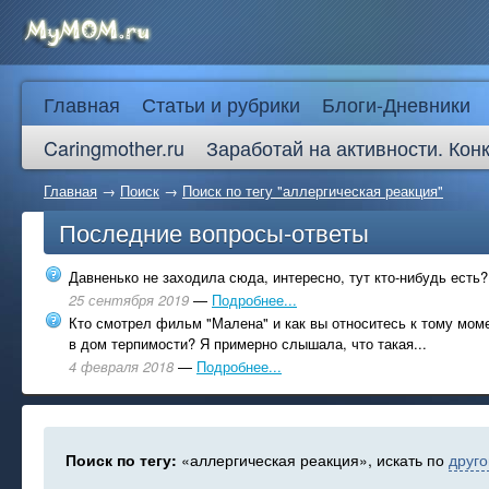
Главная
Статьи и рубрики
Блоги-Дневники
Caringmother.ru
Заработай на активности. Кон
Главная
→
Поиск
→
Поиск по тегу "аллергическая реакция"
Последние вопросы-ответы
Давненько не заходила сюда, интересно, тут кто-нибудь есть?
25 сентября 2019
—
Подробнее...
Кто смотрел фильм "Малена" и как вы относитесь к тому моме
в дом терпимости? Я примерно слышала, что такая...
4 февраля 2018
—
Подробнее...
Поиск по тегу:
«аллергическая реакция», искать по
друго