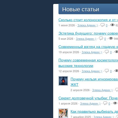
Новые статьи
Сколько стоит колоноскопия и от 
1 июня 2026 -
Злюка Админ ;)
-
0
-
6
Эстетика будущего: почему сов
5 мая 2026 -
Злюка Админ ;)
-
0
-
94
Современный взгляд на гладкую к
19 апреля 2026 -
Злюка Админ ;)
-
0
-
Почему современная косметологич
высокие технологии
12 апреля 2026 -
Злюка Админ ;)
-
0
-
Почему нельзя игнорироват
ЖКТ
2 апреля 2026 -
Злюка Админ ;)
-
Секрет долговечной улыбки: Поч
1 апреля 2026 -
Злюка Админ ;)
-
0
-
Как правильно выбирать де
7 декабря 2025 -
Злюка Админ ;)
-