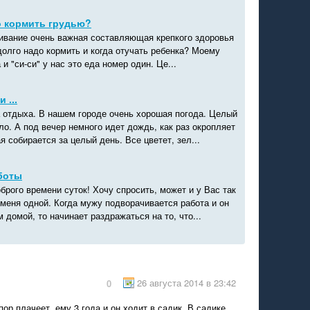
о кормить грудью?
ивание очень важная составляющая крепкого здоровья
олго надо кормить и когда отучать ребенка? Моему
 и "си-си" у нас это еда номер один. Це...
 ...
а отдыха. В нашем городе очень хорошая погода. Целый
ло. А под вечер немного идет дождь, как раз окропляет
я собирается за целый день. Все цветет, зел...
боты
брого времени суток! Хочу спросить, может и у Вас так
 меня одной. Когда мужу подворачивается работа и он
 домой, то начинает раздражаться на то, что...
26 августа 2014 в 23:42
0
пор плачеет, ему 3 года и он ходит в садик. В садике