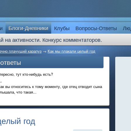
и
Блоги-Дневники
Клубы
Вопросы-Ответы
Лю
й на активности. Конкурс комментаторов.
ечно плачущий карапуз
→
Как мы плакали целый год
-ответы
ересно, тут кто-нибудь есть?
.
ак вы относитесь к тому моменту, где отец отводит сына
лышала, что такая...
целый год