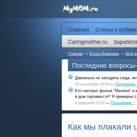
Главная
Статьи и рубрик
Caringmother.ru
Заработа
Главная
→
Блоги-Дневники
→
Мой в
Последние вопросы
Давненько не заходила сюда, инт
25 сентября 2019
—
Подробнее..
Кто смотрел фильм "Малена" и к
в дом терпимости? Я примерно с
4 февраля 2018
—
Подробнее...
Как мы плакали 