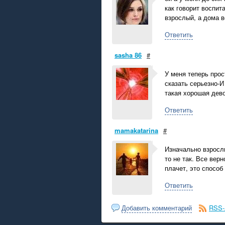
как говорит воспит
взрослый, а дома в
Ответить
sasha 86
#
У меня теперь прос
сказать серьезно-И
такая хорошая дево
Ответить
mamakatarina
#
Изначально взрослы
то не так. Все вер
плачет, это способ
Ответить
Добавить комментарий
RSS-