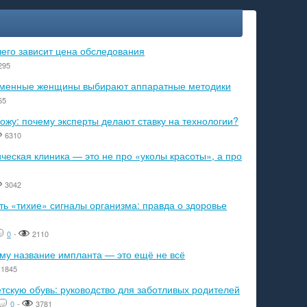
чего зависит цена обследования
295
ременные женщины выбирают аппаратные методики
65
ожу: почему эксперты делают ставку на технологии?
6310
еская клиника — это не про «уколы красоты», а про
3042
ь «тихие» сигналы организма: правда о здоровье
0
-
2110
ему название импланта — это ещё не всё
1845
тскую обувь: руководство для заботливых родителей
0
-
3781