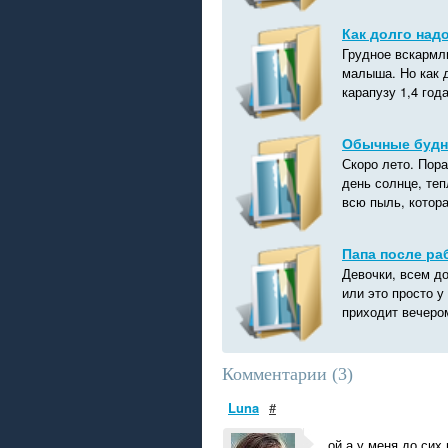
Как долго над
Грудное вскармл
малыша. Но как д
карапузу 1,4 года
Обычные будни
Скоро лето. Пор
день солнце, теп
всю пыль, котора
Папа после ра
Девочки, всем до
или это просто у
приходит вечером
Комментарии (
3
)
Luna
#
ой а у меня до сих 