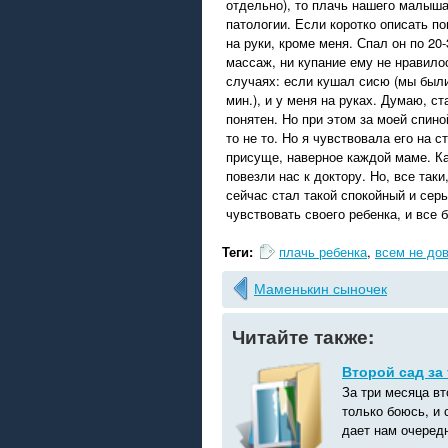
отдельно), то плачь нашего малыша
патологии. Если коротко описать по
на руки, кроме меня. Спал он по 20-
массаж, ни купание ему не нравилос
случаях: если кушал сисю (мы были
мин.), и у меня на руках. Думаю, с
понятен. Но при этом за моей спино
то не то. Но я чувствовала его на с
присуще, наверное каждой маме. Ка
повезли нас к доктору. Но, все так
сейчас стал такой спокойный и сер
чувствовать своего ребенка, и все 
Теги:
плачь ребенка
,
всем не до
Маменькин сыночек
Читайте также:
Второй сад за
За три месяца в
только боюсь, и 
дает нам очередн