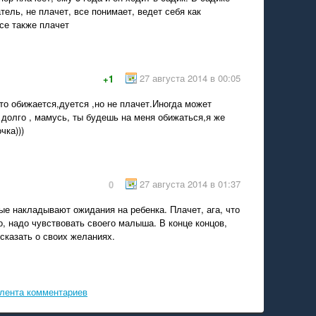
атель, не плачет, все понимает, ведет себя как
се также плачет
27 августа 2014 в 00:05
+1
то обижается,дуется ,но не плачет.Иногда может
 долго , мамусь, ты будешь на меня обижаться,я же
чка)))
27 августа 2014 в 01:37
0
е накладывают ожидания на ребенка. Плачет, ага, что
но, надо чувствовать своего малыша. В конце концов,
 сказать о своих желаниях.
лента комментариев