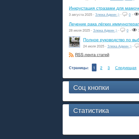
Инкрустация стразами для мамоче
3 августа 2025 -
Злюка Админ ;)
-
0
-
Лечение рака лёгких иммунотера
28 июля 2025 -
Злюка Админ ;)
-
0
-
Полное руководство по вы
24 июля 2025 -
Злюка Админ ;)
-
RSS-лента статей
Страницы:
1
2
3
Следующая
Соц кнопки
Статистика