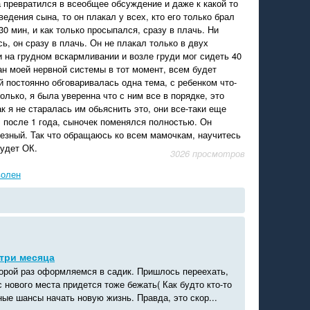
 превратился в всеобщее обсуждение и даже к какой то
ведения сына, то он плакал у всех, кто его только брал
30 мин, и как только просыпался, сразу в плачь. Ни
ь, он сразу в плачь. Он не плакал только в двух
 на грудном вскармливании и возле груди мог сидеть 40
тан моей нервной системы в тот момент, всем будет
й постоянно обговаривалась одна тема, с ребенком что-
только, я была уверенна что с ним все в порядке, это
к я не старалась им обьяснить это, они все-таки еще
и, после 1 года, сыночек поменялся полностью. Он
ьезный. Так что обращаюсь ко всем мамочкам, научитесь
будет ОК.
3026 просмотров
волен
 три месяца
торой раз оформляемся в садик. Пришлось переехать,
с нового места придется тоже бежать( Как будто кто-то
ые шансы начать новую жизнь. Правда, это скор...