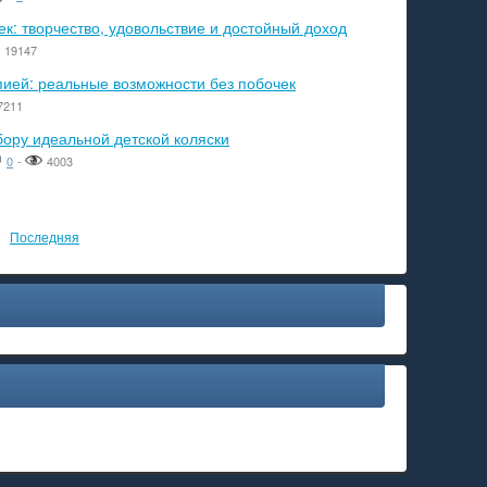
к: творчество, удовольствие и достойный доход
19147
пией: реальные возможности без побочек
7211
бору идеальной детской коляски
0
-
4003
Последняя