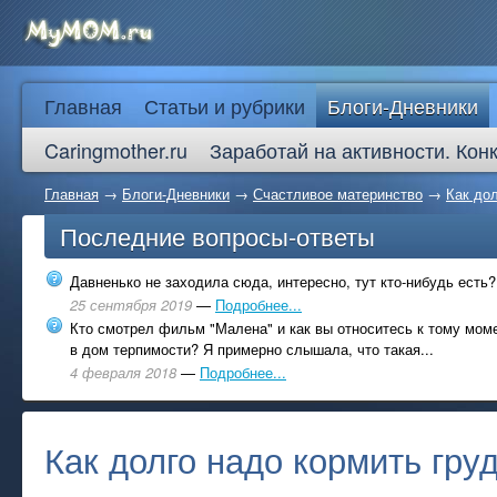
Главная
Статьи и рубрики
Блоги-Дневники
Caringmother.ru
Заработай на активности. Кон
Главная
→
Блоги-Дневники
→
Счастливое материнство
→
Как до
Последние вопросы-ответы
Давненько не заходила сюда, интересно, тут кто-нибудь есть?
25 сентября 2019
—
Подробнее...
Кто смотрел фильм "Малена" и как вы относитесь к тому моме
в дом терпимости? Я примерно слышала, что такая...
4 февраля 2018
—
Подробнее...
Как долго надо кормить гру