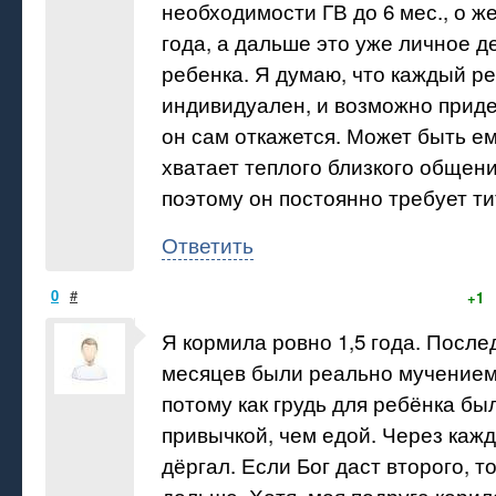
необходимости ГВ до 6 мес., о ж
года, а дальше это уже личное д
ребенка. Я думаю, что каждый р
индивидуален, и возможно приде
он сам откажется. Может быть ем
хватает теплого близкого общени
поэтому он постоянно требует т
Ответить
0
#
+1
Я кормила ровно 1,5 года. После
месяцев были реально мучением
потому как грудь для ребёнка бы
привычкой, чем едой. Через каж
дёргал. Если Бог даст второго, т
дольше. Хотя, моя подруга корил