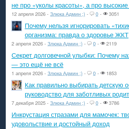
не про «уколы красоты», а про высокие
12 апреля 2026 -
Злюка Админ ;)
-
0
-
3051
Почему нельзя игнорировать «тихи
организма: правда о здоровье ЖКТ
2 апреля 2026 -
Злюка Админ ;)
-
0
-
2119
Секрет долговечной улыбки: Почему н
— это ещё не всё
1 апреля 2026 -
Злюка Админ ;)
-
0
-
1853
Как правильно выбирать детскую о
руководство для заботливых роди
7 декабря 2025 -
Злюка Админ ;)
-
0
-
3786
Инкрустация стразами для мамочек: тв
удовольствие и достойный доход