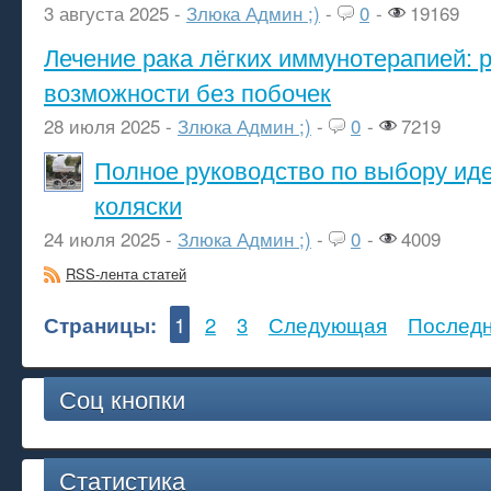
3 августа 2025 -
Злюка Админ ;)
-
0
-
19169
Лечение рака лёгких иммунотерапией: 
возможности без побочек
28 июля 2025 -
Злюка Админ ;)
-
0
-
7219
Полное руководство по выбору ид
коляски
24 июля 2025 -
Злюка Админ ;)
-
0
-
4009
RSS-лента статей
Страницы:
1
2
3
Следующая
Послед
Соц кнопки
Статистика