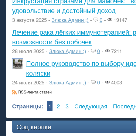
Инкрустация стразами для мамочек: тв
удовольствие и достойный доход
3 августа 2025 -
Злюка Админ ;)
-
0
-
19147
Лечение рака лёгких иммунотерапией: 
возможности без побочек
28 июля 2025 -
Злюка Админ ;)
-
0
-
7211
Полное руководство по выбору ид
коляски
24 июля 2025 -
Злюка Админ ;)
-
0
-
4003
RSS-лента статей
Страницы:
1
2
3
Следующая
Послед
Соц кнопки