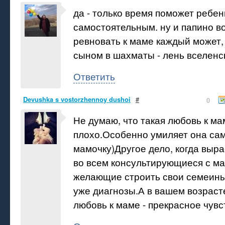
да - только время поможет ребен
самостоятельным. ну и папино во
ревновать к маме каждый может, 
сыном в шахматы - лень вселенск
Ответить
Devushka s vostorzhennoy dushoi
#
0
Не думаю, что такая любовь к мам
плохо.Особенно умиляет она са
мамочку)Другое дело, когда выр
во всем консультирующиеся с м
желающие строить свои семеины
уже диагнозы.А в вашем возрасте
любовь к маме - прекрасное чувс