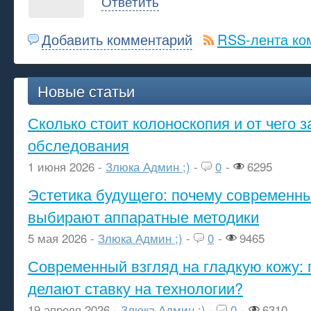
Ответить
Добавить комментарий
RSS-лента ко
Новые статьи
Сколько стоит колоноскопия и от чего з
обследования
1 июня 2026 -
Злюка Админ ;)
-
0
-
6295
Эстетика будущего: почему современ
выбирают аппаратные методики
5 мая 2026 -
Злюка Админ ;)
-
0
-
9465
Современный взгляд на гладкую кожу: 
делают ставку на технологии?
19 апреля 2026 -
Злюка Админ ;)
-
0
-
6310