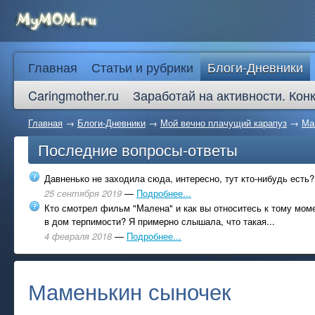
Главная
Статьи и рубрики
Блоги-Дневники
Caringmother.ru
Заработай на активности. Кон
Главная
→
Блоги-Дневники
→
Мой вечно плачущий карапуз
→
Ма
Последние вопросы-ответы
Давненько не заходила сюда, интересно, тут кто-нибудь есть?
25 сентября 2019
—
Подробнее...
Кто смотрел фильм "Малена" и как вы относитесь к тому моме
в дом терпимости? Я примерно слышала, что такая...
4 февраля 2018
—
Подробнее...
Маменькин сыночек