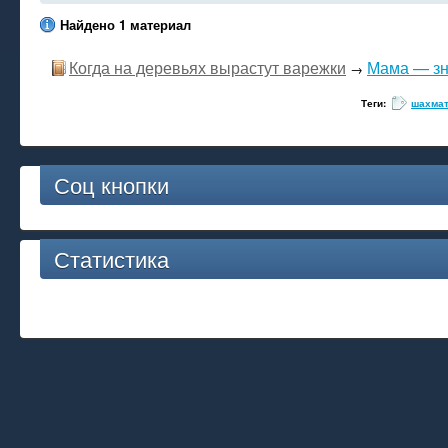
Найдено 1 материал
Когда на деревьях вырастут варежки
Мама — зн
→
Теги:
шахма
Соц кнопки
Статистика