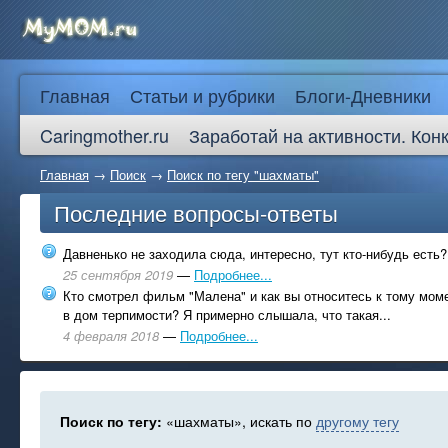
Главная
Статьи и рубрики
Блоги-Дневники
Caringmother.ru
Заработай на активности. Кон
Главная
→
Поиск
→
Поиск по тегу "шахматы"
Последние вопросы-ответы
Давненько не заходила сюда, интересно, тут кто-нибудь есть?
25 сентября 2019
—
Подробнее...
Кто смотрел фильм "Малена" и как вы относитесь к тому моме
в дом терпимости? Я примерно слышала, что такая...
4 февраля 2018
—
Подробнее...
Поиск по тегу:
«шахматы», искать по
другому тегу