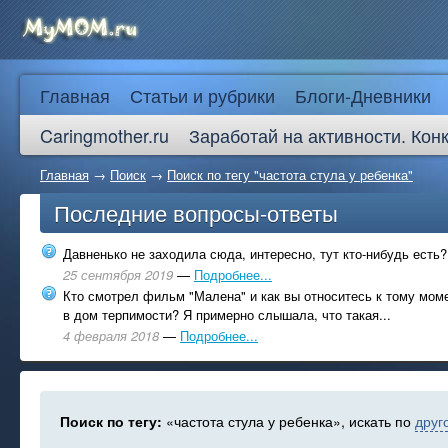
Главная
Статьи и рубрики
Блоги-Дневники
Caringmother.ru
Заработай на активности. Кон
Главная
→
Поиск
→
Поиск по тегу "частота стула у ребенка"
Последние вопросы-ответы
Давненько не заходила сюда, интересно, тут кто-нибудь есть?
25 сентября 2019
—
Подробнее...
Кто смотрел фильм "Малена" и как вы относитесь к тому моме
в дом терпимости? Я примерно слышала, что такая...
4 февраля 2018
—
Подробнее...
Поиск по тегу:
«частота стула у ребенка», искать по
друг