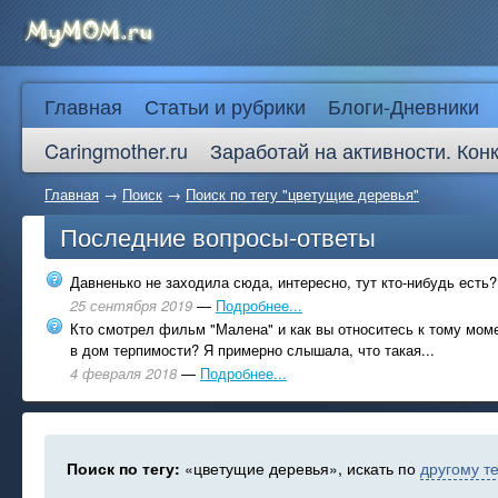
Главная
Статьи и рубрики
Блоги-Дневники
Caringmother.ru
Заработай на активности. Кон
Главная
→
Поиск
→
Поиск по тегу "цветущие деревья"
Последние вопросы-ответы
Давненько не заходила сюда, интересно, тут кто-нибудь есть?
25 сентября 2019
—
Подробнее...
Кто смотрел фильм "Малена" и как вы относитесь к тому моме
в дом терпимости? Я примерно слышала, что такая...
4 февраля 2018
—
Подробнее...
Поиск по тегу:
«цветущие деревья», искать по
другому те