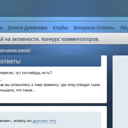
и
Блоги-Дневники
Клубы
Вопросы-Ответы
Лю
й на активности. Конкурс комментаторов.
нарушение зрения"
-ответы
ересно, тут кто-нибудь есть?
.
ак вы относитесь к тому моменту, где отец отводит сына
лышала, что такая...
ения», искать по
другому тегу