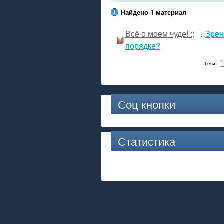
Найдено 1 материал
Всё о моем чуде! :)
Зрен
→
порядке?
Теги:
Соц кнопки
Статистика