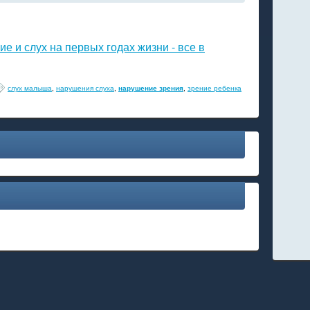
ие и слух на первых годах жизни - все в
слух малыша
,
нарушения слуха
,
нарушение зрения
,
зрение ребенка