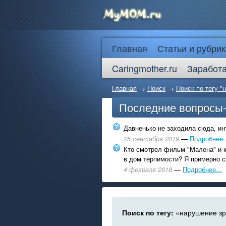
Главная
Статьи и рубрик
Caringmother.ru
Заработа
Главная
→
Поиск
→
Поиск по тегу "
Последние вопросы
Давненько не заходила сюда, инт
25 сентября 2019
—
Подробнее..
Кто смотрел фильм "Малена" и к
в дом терпимости? Я примерно с
4 февраля 2018
—
Подробнее...
Поиск по тегу:
«нарушение зр