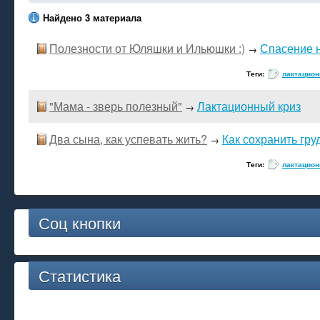
Найдено 3 материала
Полезности от Юляшки и Ильюшки :)
Спасение 
→
Теги:
лактацион
"Мама - зверь полезный"
Лактационный криз
→
Два сына, как успевать жить?
Как сохранить гр
→
Теги:
лактацион
Соц кнопки
Статистика