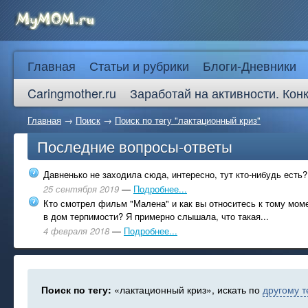
Главная
Статьи и рубрики
Блоги-Дневники
Caringmother.ru
Заработай на активности. Кон
Главная
→
Поиск
→
Поиск по тегу "лактационный криз"
Последние вопросы-ответы
Давненько не заходила сюда, интересно, тут кто-нибудь есть?
25 сентября 2019
—
Подробнее...
Кто смотрел фильм "Малена" и как вы относитесь к тому моме
в дом терпимости? Я примерно слышала, что такая...
4 февраля 2018
—
Подробнее...
Поиск по тегу:
«лактационный криз», искать по
другому т