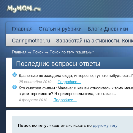
Главная
Статьи и рубрики
Блоги-Дневники
Caringmother.ru
Заработай на активности. Кон
Главная
→
Поиск
→
Поиск по тегу "каштаны"
Последние вопросы-ответы
Давненько не заходила сюда, интересно, тут кто-нибудь есть?
25 сентября 2019
—
Подробнее...
Кто смотрел фильм "Малена" и как вы относитесь к тому моме
в дом терпимости? Я примерно слышала, что такая...
4 февраля 2018
—
Подробнее...
Поиск по тегу:
«каштаны», искать по
другому тегу