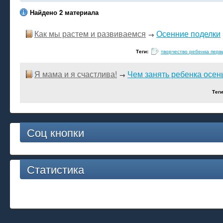
Найдено 2 материала
Как мы растем и развиваемся
Осенние поделки
→
Теги:
творчество ребенка перв
Я мама и я счастлива!
Чем занять ребенка осен
→
Тег
Соц кнопки
Статистика