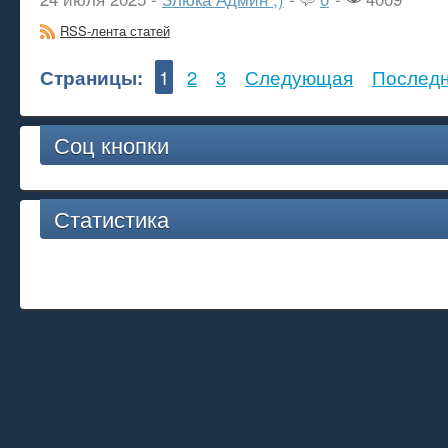
RSS-лента статей
Страницы:
1
2
3
Следующая
Послед
Соц кнопки
Статистика