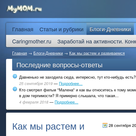
Главная
Статьи и рубрики
Блоги-Дневники
Caringmother.ru
Заработай на активности. Кон
Главная
→
Блоги-Дневники
→
Как мы растем и развиваемся
Последние вопросы-ответы
Давненько не заходила сюда, интересно, тут кто-нибудь есть?
25 сентября 2019
—
Подробнее...
Кто смотрел фильм "Малена" и как вы относитесь к тому моме
в дом терпимости? Я примерно слышала, что такая...
4 февраля 2018
—
Подробнее...
Как мы растем и
28 сентября 2