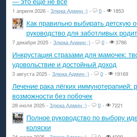
— это ещё не всё
1 апреля 2026 -
Злюка Админ ;)
-
0
-
1853
Как правильно выбирать детскую о
руководство для заботливых роди
7 декабря 2025 -
Злюка Админ ;)
-
0
-
3786
Инкрустация стразами для мамочек: тв
удовольствие и достойный доход
3 августа 2025 -
Злюка Админ ;)
-
0
-
19169
Лечение рака лёгких иммунотерапией: 
возможности без побочек
28 июля 2025 -
Злюка Админ ;)
-
0
-
7221
Полное руководство по выбору ид
коляски
24 июля 2025 -
Злюка Админ ;)
-
0
-
4009