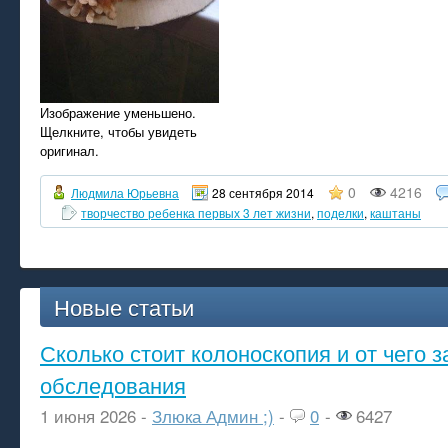
Изображение уменьшено.
Щелкните, чтобы увидеть
оригинал.
0
4216
Людмила Юрьевна
28 сентября 2014
творчество ребенка первых 3 лет жизни
,
поделки
,
каштаны
Новые статьи
Сколько стоит колоноскопия и от чего з
обследования
1 июня 2026 -
Злюка Админ ;)
-
0
-
6427