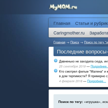
Главная
Статьи и рубрик
Caringmother.ru
Заработа
Главная
→
Поиск
→
Поиск по тегу "
Последние вопросы
Давненько не заходила сюда, инт
25 сентября 2019
—
Подробнее..
Кто смотрел фильм "Малена" и к
в дом терпимости? Я примерно с
4 февраля 2018
—
Подробнее...
Поиск по тегу:
«игрушка», иск