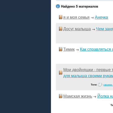
Найдено 5 материалов
я и моя семья
Анечка
→
Досуг малыша
Чем заня
→
Тимик
Как справляться 
→
Мои двойняшки - первые т
для малыша своими рука
Теги:
своими
Мамская жизнь
Йолка на
→
Т