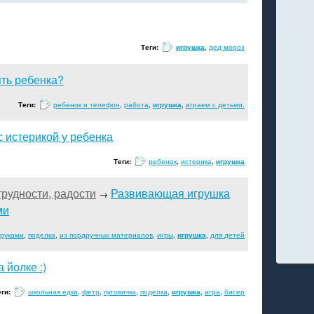
Теги:
игрушка
,
дед мороз
ть ребенка?
Теги:
ребенок и телефон
,
работа
,
игрушка
,
играем с детьми.
с истерикой у ребенка
Теги:
ребенок
,
истерика
,
игрушка
рудности, радости
Развивающая игрушка
→
ми
 руками
,
поделка
,
из пордручных материалов
,
игры
,
игрушка
,
для детей
 йолке :)
еги:
школьная едка
,
фетр
,
пуговичка
,
поделка
,
игрушка
,
игра
,
бисер