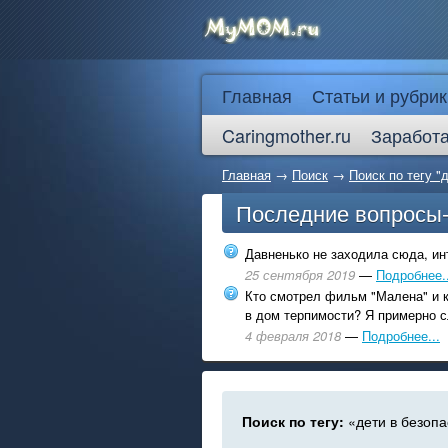
Главная
Статьи и рубрик
Caringmother.ru
Заработа
Главная
→
Поиск
→
Поиск по тегу "
Последние вопросы
Давненько не заходила сюда, инт
25 сентября 2019
—
Подробнее..
Кто смотрел фильм "Малена" и к
в дом терпимости? Я примерно с
4 февраля 2018
—
Подробнее...
Поиск по тегу:
«дети в безопа