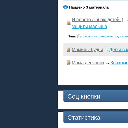
Найдено 3 материала
Я просто люблю детей :)
защиты малыша
Теги:
защита от электричества
,
защит
Мамины будни
Детки в 
→
Мама девчонок
Знакомс
→
Соц кнопки
Статистика