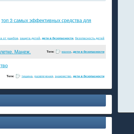
топ 3 самых эффективных средства для
→
а от ушибов
,
защита детей
,
дети в безопасности
,
безопасность детей
клетке. Манеж.
Теги:
манеж
,
дети в безопасности
тво
Теги:
тишина
,
развлечения
,
знакомство
,
дети в безопасности