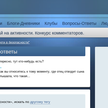
и
Блоги-Дневники
Клубы
Вопросы-Ответы
Лю
й на активности. Конкурс комментаторов.
дети в безопасности"
-ответы
ересно, тут кто-нибудь есть?
.
ак вы относитесь к тому моменту, где отец отводит сына
лышала, что такая...
сности», искать по
другому тегу