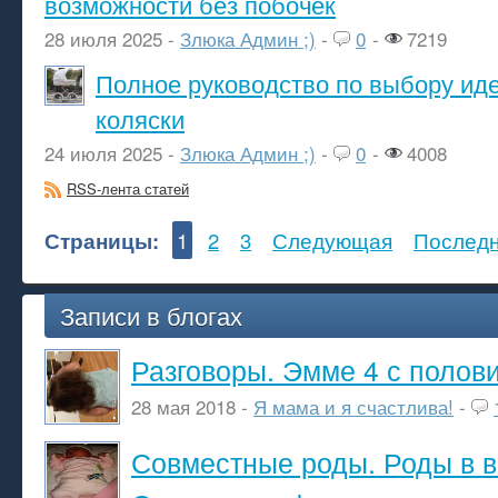
возможности без побочек
28 июля 2025 -
Злюка Админ ;)
-
0
-
7219
Полное руководство по выбору ид
коляски
24 июля 2025 -
Злюка Админ ;)
-
0
-
4008
RSS-лента статей
Страницы:
1
2
3
Следующая
Послед
Записи в блогах
Разговоры. Эмме 4 с полов
28 мая 2018 -
Я мама и я счастлива!
-
Совместные роды. Роды в в