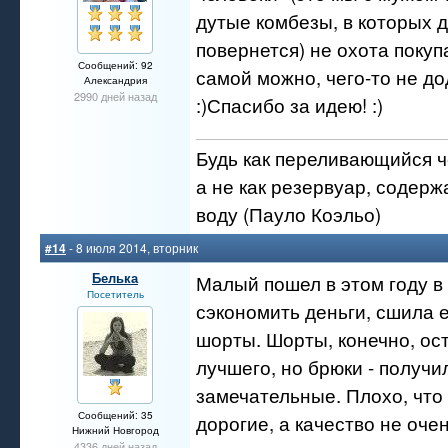
дутые комбезы, в которых 
повернется) не охота покупа
Сообщений: 92
самой можно, чего-то не д
Александрия
2990 дней назад
:)Спасибо за идею! :)
Будь как переливающийся ч
а не как резервуар, содерж
воду (Пауло Коэльо)
#14
- 8 июля 2014, вторник
Белька
Малый пошел в этом году в 
Посетитель
сэкономить деньги, сшила 
шорты. Шорты, конечно, ос
лучшего, но брюки - получи
замечательные. Плохо, что
Сообщений: 35
дорогие, а качество не очен
Нижний Новгород
4336 дней назад