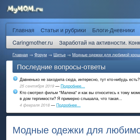
Главная
Статьи и рубрики
Блоги-Дневники
Caringmother.ru
Заработай на активности. Кон
Главная
→
Форум
→
Шитье
→
Модные одежки для любимой крош
Последние вопросы-ответы
Давненько не заходила сюда, интересно, тут кто-нибудь есть?
25 сентября 2019
—
Подробнее...
Кто смотрел фильм "Малена" и как вы относитесь к тому моме
в дом терпимости? Я примерно слышала, что такая...
4 февраля 2018
—
Подробнее...
Модные одежки для любимо