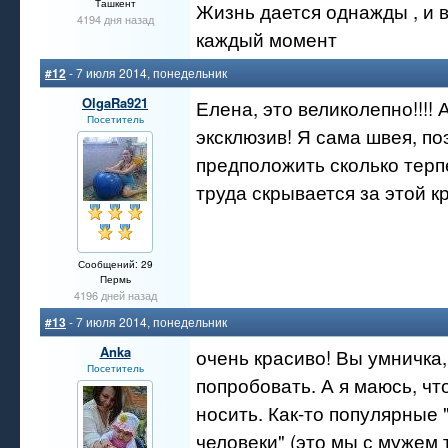
Ташкент
Жизнь дается однажды , и 
4194 дня назад
каждый момент
#12
- 7 июля 2014, понедельник
OlgaRa921
Елена, это великолепно!!!!
Посетитель
эксклюзив! Я сама швея, по
предположить сколько терп
труда скрывается за этой кр
Сообщений: 29
Пермь
4196 дней назад
#13
- 7 июля 2014, понедельник
Anka
очень красиво! Вы умничка,
Посетитель
попробовать. А я маюсь, чт
носить. Как-то популярные
человеки" (это мы с мужем 