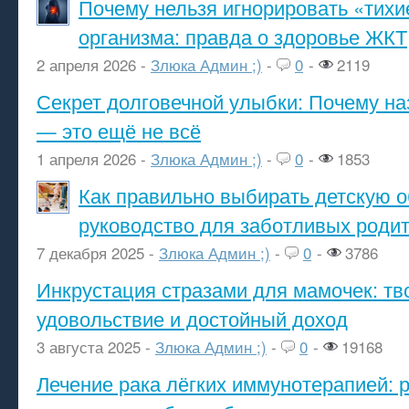
Почему нельзя игнорировать «тихи
организма: правда о здоровье ЖКТ
2 апреля 2026 -
Злюка Админ ;)
-
0
-
2119
Секрет долговечной улыбки: Почему н
— это ещё не всё
1 апреля 2026 -
Злюка Админ ;)
-
0
-
1853
Как правильно выбирать детскую о
руководство для заботливых роди
7 декабря 2025 -
Злюка Админ ;)
-
0
-
3786
Инкрустация стразами для мамочек: тв
удовольствие и достойный доход
3 августа 2025 -
Злюка Админ ;)
-
0
-
19168
Лечение рака лёгких иммунотерапией: 