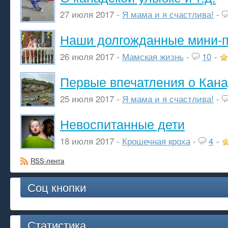
27 июля 2017 -
Я мама и я счастлива!
-
Наши долгожданные мини-п
26 июля 2017 -
Мамская жизнь
-
10
-
Первые впечатления о Кан
25 июля 2017 -
Я мама и я счастлива!
-
Невоспитанные дети
18 июля 2017 -
Крошечная кроха
-
4
-
RSS-лента
Соц кнопки
Статистика