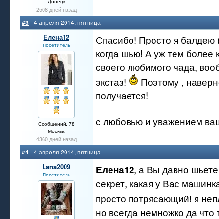
Донецк
2508 дней назад
#3
- 4 апреля 2014, пятница
Елена12
Спасибо! Просто я балдею 
Посетитель
когда шью! А уж тем более к
своего любимого чада, во
экстаз!
Поэтому , наверн
получается!
с любовью и уважением ва
Сообщений: 78
Москва
4360 дней назад
#4
- 4 апреля 2014, пятница
Lana2009
, а Вы давно шьете
Елена12
Посетитель
секрет, какая у Вас машинк
просто потрясающий! я не
но всегда немножко
да что