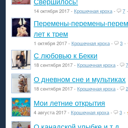
Свершилось!
14 октября 2017 -
Крошечная кроха
-
7
Перемены-перемены-переме
лет к трем
1 октября 2017 -
Крошечная кроха
-
3
-
С любовью к Бекки
18 сентября 2017 -
Крошечная кроха
-
О дневном сне и мультиках
18 сентября 2017 -
Крошечная кроха
-
Мои летние открытия
4 августа 2017 -
Крошечная кроха
-
3
-
О канадской улыбке и т.д.