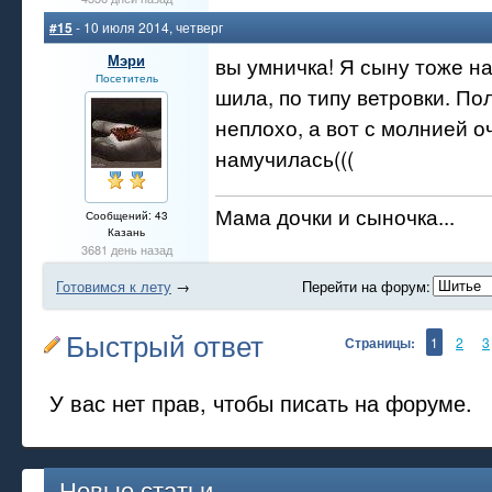
#15
- 10 июля 2014, четверг
Мэри
вы умничка! Я сыну тоже на
Посетитель
шила, по типу ветровки. По
неплохо, а вот с молнией о
намучилась(((
Мама дочки и сыночка...
Сообщений: 43
Казань
3681 день назад
Готовимся к лету
→
Перейти на форум:
Быстрый ответ
Страницы:
1
2
3
У вас нет прав, чтобы писать на форуме.
Новые статьи