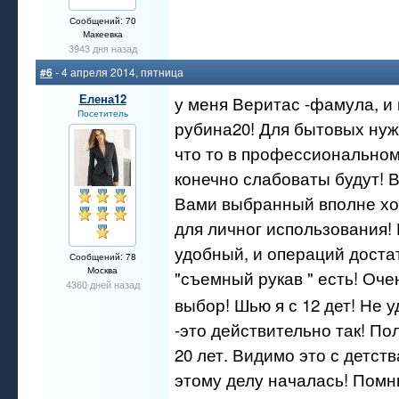
Сообщений: 70
Макеевка
3943 дня назад
#6
- 4 апреля 2014, пятница
Елена12
у меня Веритас -фамула, и 
Посетитель
рубина20! Для бытовых нуж
что то в профессиональном
конечно слабоваты будут! 
Вами выбранный вполне х
для личног использования! 
удобный, и операций доста
Сообщений: 78
Москва
"съемный рукав " есть! Оч
4360 дней назад
выбор! Шью я с 12 дет! Не 
-это действительно так! По
20 лет. Видимо это с детств
этому делу началась! Помн