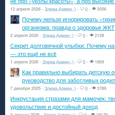
не про «уколы красоты», а про высокие
12 апреля 2026 -
Злюка Админ ;)
-
0
-
3056
Почему нельзя игнорировать «тихи
организма: правда о здоровье ЖКТ
2 апреля 2026 -
Злюка Админ ;)
-
0
-
2128
Секрет долговечной улыбки: Почему н
— это ещё не всё
1 апреля 2026 -
Злюка Админ ;)
-
0
-
1859
Как правильно выбирать детскую о
руководство для заботливых роди
7 декабря 2025 -
Злюка Админ ;)
-
0
-
3789
Инкрустация стразами для мамочек: тв
удовольствие и достойный доход
3 августа 2025 -
Злюка Админ ;)
-
0
-
19179