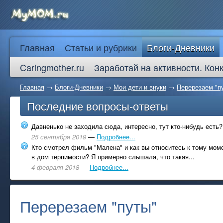
Главная
Статьи и рубрики
Блоги-Дневники
Caringmother.ru
Заработай на активности. Кон
Главная
→
Блоги-Дневники
→
Мои дети и внуки
→
Перерезаем "п
Последние вопросы-ответы
Давненько не заходила сюда, интересно, тут кто-нибудь есть?
25 сентября 2019
—
Подробнее...
Кто смотрел фильм "Малена" и как вы относитесь к тому моме
в дом терпимости? Я примерно слышала, что такая...
4 февраля 2018
—
Подробнее...
Перерезаем "путы"