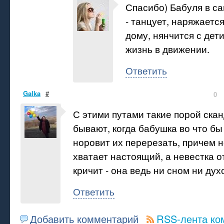
Спасибо) Бабуля в с
- танцует, наряжается
дому, нянчится с дет
жизнь в движении.
Ответить
Galka
#
0
С этими путами такие порой ска
бывают, когда бабушка во что бы
норовит их перерезать, причем н
хватает настоящий, а невестка о
кричит - она ведь ни сном ни дух
Ответить
Добавить комментарий
RSS-лента ко