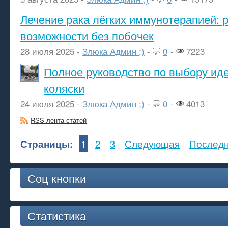
Лечение рака лёгких иммунотерапией: 
возможности без побочек
28 июля 2025 -
Злюка Админ ;)
-
0
-
7223
Полное руководство по выбору ид
коляски
24 июля 2025 -
Злюка Админ ;)
-
0
-
4013
RSS-лента статей
Страницы:
1
2
3
Следующая
Послед
Соц кнопки
Статистика