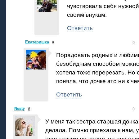
чувствовала себя нужной
своим внукам.
Ответить
Екатеришка
#
0
Порадовать родных и любим
безобидным способом можно
хотела тоже перерезать. Но 
поняла, что дочке это ни к че
Ответить
Nesty
#
0
У меня так сестра старшая дочка
делала. Помню приехала к нам, у
еще толком не ходил, но она нам