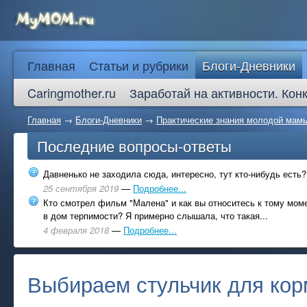
Главная
Статьи и рубрики
Блоги-Дневники
Caringmother.ru
Заработай на активности. Кон
Главная
→
Блоги-Дневники
→
Практические знания молодой мам
Последние вопросы-ответы
Давненько не заходила сюда, интересно, тут кто-нибудь есть?
25 сентября 2019
—
Подробнее...
Кто смотрел фильм "Малена" и как вы относитесь к тому моме
в дом терпимости? Я примерно слышала, что такая...
4 февраля 2018
—
Подробнее...
Выбираем стульчик для кор