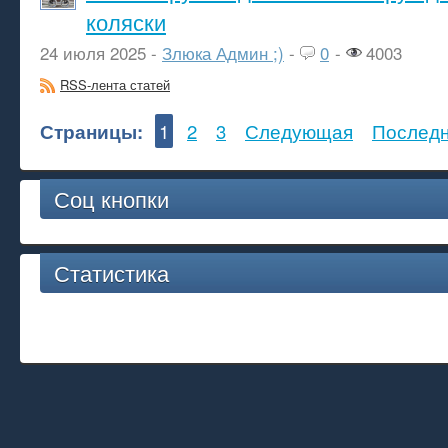
коляски
24 июля 2025 -
Злюка Админ ;)
-
0
-
4003
RSS-лента статей
Страницы:
1
2
3
Следующая
Послед
Соц кнопки
Статистика