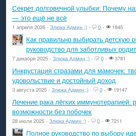
Секрет долговечной улыбки: Почему н
— это ещё не всё
1 апреля 2026 -
Злюка Админ ;)
-
0
-
1845
Как правильно выбирать детскую о
руководство для заботливых роди
7 декабря 2025 -
Злюка Админ ;)
-
0
-
3781
Инкрустация стразами для мамочек: тв
удовольствие и достойный доход
3 августа 2025 -
Злюка Админ ;)
-
0
-
19147
Лечение рака лёгких иммунотерапией: 
возможности без побочек
28 июля 2025 -
Злюка Админ ;)
-
0
-
7211
Полное руководство по выбору ид