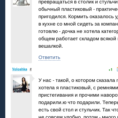
превращаться в столик и стульчи
обычный пластиковый - практиче
пригодился. Кормить оказалось у
в кухне со мной сидеть за компан
готовлю - дочка не хотела категор
общем работает складом всякой 
вешалкой.
Ответить
Voloshka
#
+1
У нас - такой, о котором сказала m
хотела я пластиковый, с ремнями
пристегивания и прочими наворо
подарили.ю что подарили. Теперь 
есть свой стол и стульчик. Так чт
не совсем удобно, потом - много