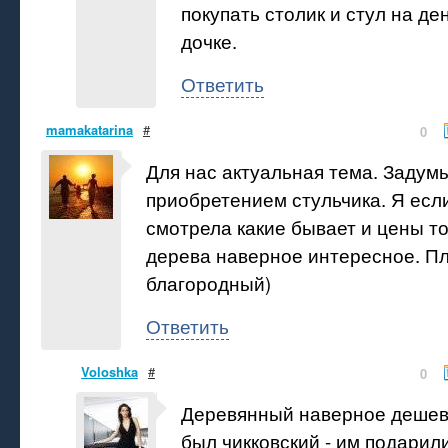
покупать столик и стул на д
дочке.
Ответить
mamakatarina
#
0
Для нас актуальная тема. Задум
приобретением стульчика. Я есл
смотрела какие бывает и цены т
дерева наверное интересное. П
благородный)
Ответить
Voloshka
#
0
Деревянный наверное дешевл
был чикковский - им подарил