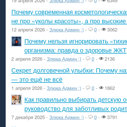
19 апреля 2026 -
Злюка Админ ;)
-
0
-
6349
Почему современная косметологическа
не про «уколы красоты», а про высокие
12 апреля 2026 -
Злюка Админ ;)
-
0
-
3062
Почему нельзя игнорировать «тихи
организма: правда о здоровье ЖКТ
2 апреля 2026 -
Злюка Админ ;)
-
0
-
2136
Секрет долговечной улыбки: Почему н
— это ещё не всё
1 апреля 2026 -
Злюка Админ ;)
-
0
-
1862
Как правильно выбирать детскую о
руководство для заботливых роди
7 декабря 2025 -
Злюка Админ ;)
-
0
-
3791