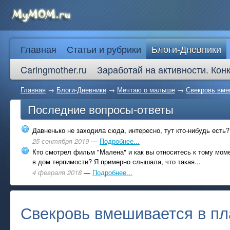
Главная
Статьи и рубрики
Блоги-Дневники
Caringmother.ru
Заработай на активности. Кон
Главная
→
Блоги-Дневники
→
Мечтаю о малыше
→
Свекровь вме
Последние вопросы-ответы
Давненько не заходила сюда, интересно, тут кто-нибудь есть?
25 сентября 2019
—
Подробнее...
Кто смотрел фильм "Малена" и как вы относитесь к тому моме
в дом терпимости? Я примерно слышала, что такая...
4 февраля 2018
—
Подробнее...
Свекровь вмешивается в п