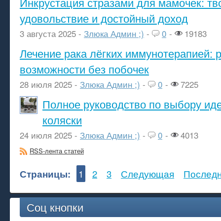
Инкрустация стразами для мамочек: тв
удовольствие и достойный доход
3 августа 2025 -
Злюка Админ ;)
-
0
-
19183
Лечение рака лёгких иммунотерапией: 
возможности без побочек
28 июля 2025 -
Злюка Админ ;)
-
0
-
7225
Полное руководство по выбору ид
коляски
24 июля 2025 -
Злюка Админ ;)
-
0
-
4013
RSS-лента статей
Страницы:
1
2
3
Следующая
Послед
Соц кнопки