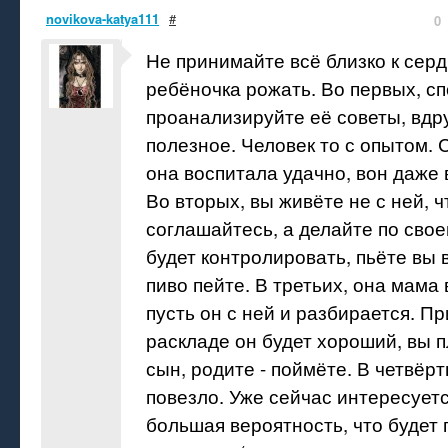
novikova-katya111
#
0
Не принимайте всё близко к серд
ребёночка рожать. Во первых, с
проанализируйте её советы, вдру
полезное. Человек то с опытом. 
она воспитала удачно, вон даже 
Во вторых, вы живёте не с ней, ч
соглашайтесь, а делайте по свое
будет контролировать, пьёте вы в
пиво пейте. В третьих, она мама
пусть он с ней и разбирается. П
раскладе он будет хороший, вы п
сын, родите - поймёте. В четвёрт
повезло. Уже сейчас интересуетс
большая вероятность, что будет 