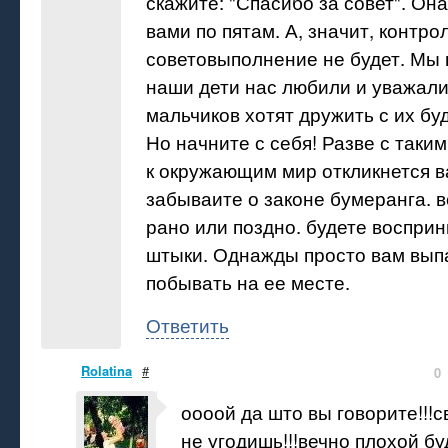
скажите: "Спасибо за совет". Она
вами по пятам. А, значит, контр
советовыполнение не будет. Мы 
наши дети нас любили и уважали
мальчиков хотят дружить с их б
Но начните с себя! Разве с таки
к окружающим мир откликнется в
забываите о законе бумеранга. 
рано или поздно. будете восприн
штыки. Однажды просто вам вып
побывать на ее месте.
Ответить
Rolatina
#
0
оооой да што вы говорите!!!с
не угодишь!!!вечно плохой б