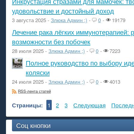
Инкрустация стразами для мамочек: тв
удовольствие и достойный доход
3 августа 2025 -
Злюка Админ ;)
-
0
-
19179
Лечение рака лёгких иммунотерапией: 
возможности без побочек
28 июля 2025 -
Злюка Админ ;)
-
0
-
7223
Полное руководство по выбору ид
коляски
24 июля 2025 -
Злюка Админ ;)
-
0
-
4013
RSS-лента статей
Страницы:
1
2
3
Следующая
Послед
Соц кнопки