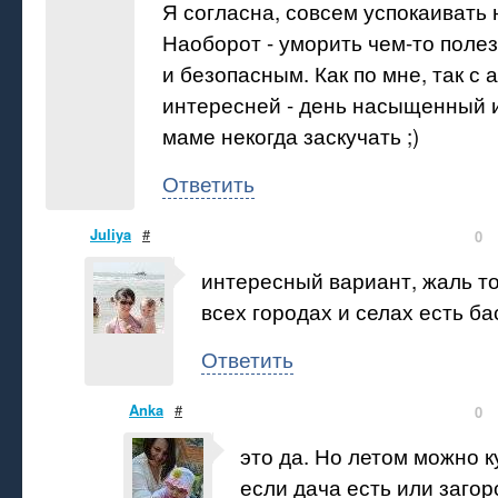
Я согласна, совсем успокаивать 
Наоборот - уморить чем-то поле
и безопасным. Как по мне, так с
интересней - день насыщенный и
маме некогда заскучать ;)
Ответить
Juliya
#
0
интересный вариант, жаль то
всех городах и селах есть б
Ответить
Anka
#
0
это да. Но летом можно к
если дача есть или заго