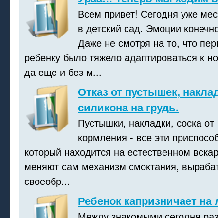
Всем привет! Сегодня уже ме
в детский сад. Эмоции конечн
Даже не смотря на то, что пе
ребенку было тяжело адаптироваться к н
да еще и без м...
Отказ от пустышек, накла
силикона на грудь.
Пустышки, накладки, соска от
кормления - все эти приспосо
который находится на естественном вска
меняют сам механизм смоктания, выраба
своеобр...
Ребенок капризничает на
Между знакомыми сегодня раз