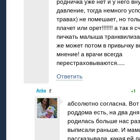
родничка уже нет и у него в
давление, тогда немного усп
травах) не помешает, но толь
плачет или орет!!!!!!! а так я
пичкать малыша транквилизат
же может потом в привычку во
мнение! а врачи всегда
перестраховываются.....
Ответить
Anka
#
+1
абсолютно согласна. Вот 
роддома есть, на два дня
родилась больше нас ра
выписали раньше. И мам
рассказывала, какая ей л