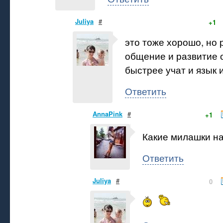
Juliya
#
+1
это тоже хорошо, но 
общение и развитие 
быстрее учат и язык 
Ответить
AnnaPink
#
+1
Какие милашки на 
Ответить
Juliya
#
0