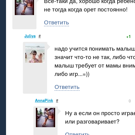
Все-таки да, хорошо когда ребен
не тогда когда орет постоянно!
Ответить
Juliya
#
+1
надо учится понимать малыш
значит что-то не так, либо чт
малыш требует от мамы вни
либо игр...=))
Ответить
AnnaPink
#
0
Ну а если он просто игра
или разговаривает?
Ответить