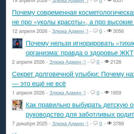
Почему современная косметологическа
не про «уколы красоты», а про высокие
12 апреля 2026 -
Злюка Админ ;)
-
0
-
3056
Почему нельзя игнорировать «тихи
организма: правда о здоровье ЖКТ
2 апреля 2026 -
Злюка Админ ;)
-
0
-
2128
Секрет долговечной улыбки: Почему н
— это ещё не всё
1 апреля 2026 -
Злюка Админ ;)
-
0
-
1859
Как правильно выбирать детскую о
руководство для заботливых роди
7 декабря 2025 -
Злюка Админ ;)
-
0
-
3789