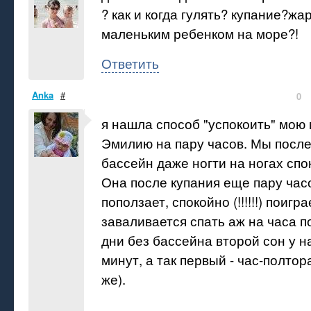
? как и когда гулять? купание?жа
маленьким ребенком на море?!
Ответить
Anka
#
0
я нашла способ "успокоить" мою
Эмилию на пару часов. Мы после
бассейн даже ногти на ногах спо
Она после купания еще пару час
поползает, спокойно (!!!!!!) поигр
заваливается спать аж на часа п
дни без бассейна второй сон у на
минут, а так первый - час-полтор
же).