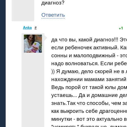
диагноз?
Ответить
Anka
#
+1
да что вы, какой диагноз!!! Э
если ребеночек активный. Как
сонны и малоподвижный - эт
надо волноваться. Если ребе
)) Я думаю, дело скорей не в 
нахождении мамами занятий
Ведь порой от такой юлы дом
устаешь... Да и домашние де
знать.Так что способы, чем з
как выкроить себе драгоцен
минутки - вот это актуально в
"усмирять" буквально, думаю