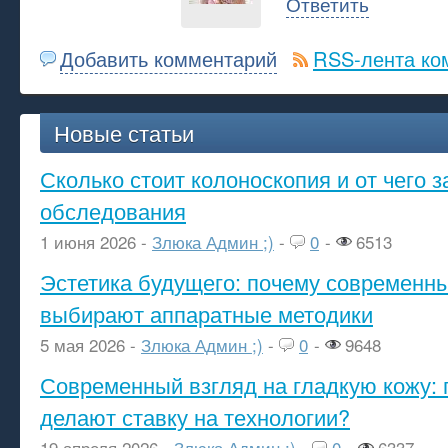
Ответить
Добавить комментарий
RSS-лента ко
Новые статьи
Сколько стоит колоноскопия и от чего з
обследования
1 июня 2026 -
Злюка Админ ;)
-
0
-
6513
Эстетика будущего: почему современ
выбирают аппаратные методики
5 мая 2026 -
Злюка Админ ;)
-
0
-
9648
Современный взгляд на гладкую кожу: 
делают ставку на технологии?
19 апреля 2026 -
Злюка Админ ;)
-
0
-
6337