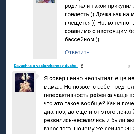
родители такой прикупили
прелесть )) Дочка как на 
плещется )) Но, конечно, 
сравнимо с настоящим 
бассейном ))
Ответить
Devushka s vostorzhennoy dushoi
#
0
Я совершенно неопытная еще н
мама... Но позволю себе предпол
гиперактивность ребенка чаще в
что это такое вообще? Как и поч
диагноз, да еще и от этого лечат
резвились-веселились и были ак
взрослого. Почему же сеичас ЭТ