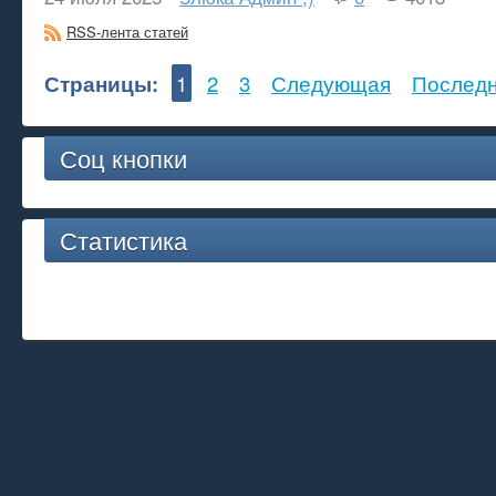
RSS-лента статей
Страницы:
1
2
3
Следующая
Послед
Соц кнопки
Статистика