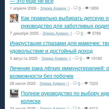
— это ещё не всё
1 апреля 2026 -
Злюка Админ ;)
-
0
-
1859
Как правильно выбирать детскую о
руководство для заботливых роди
7 декабря 2025 -
Злюка Админ ;)
-
0
-
3789
Инкрустация стразами для мамочек: тв
удовольствие и достойный доход
3 августа 2025 -
Злюка Админ ;)
-
0
-
19180
Лечение рака лёгких иммунотерапией: 
возможности без побочек
28 июля 2025 -
Злюка Админ ;)
-
0
-
7223
Полное руководство по выбору ид
коляски
24 июля 2025 -
Злюка Админ ;)
-
0
-
4013