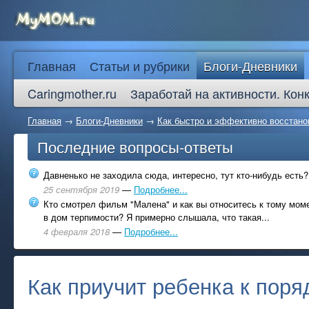
Главная
Статьи и рубрики
Блоги-Дневники
Caringmother.ru
Заработай на активности. Кон
Главная
→
Блоги-Дневники
→
Как быстро и эффективно восстано
Последние вопросы-ответы
Давненько не заходила сюда, интересно, тут кто-нибудь есть?
25 сентября 2019
—
Подробнее...
Кто смотрел фильм "Малена" и как вы относитесь к тому моме
в дом терпимости? Я примерно слышала, что такая...
4 февраля 2018
—
Подробнее...
Как приучит ребенка к поря