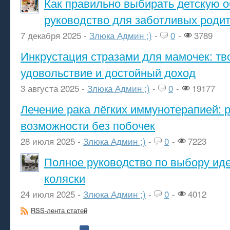
Как правильно выбирать детскую о
руководство для заботливых роди
7 декабря 2025 -
Злюка Админ ;)
-
0
-
3789
Инкрустация стразами для мамочек: тв
удовольствие и достойный доход
3 августа 2025 -
Злюка Админ ;)
-
0
-
19177
Лечение рака лёгких иммунотерапией: 
возможности без побочек
28 июля 2025 -
Злюка Админ ;)
-
0
-
7223
Полное руководство по выбору ид
коляски
24 июля 2025 -
Злюка Админ ;)
-
0
-
4012
RSS-лента статей