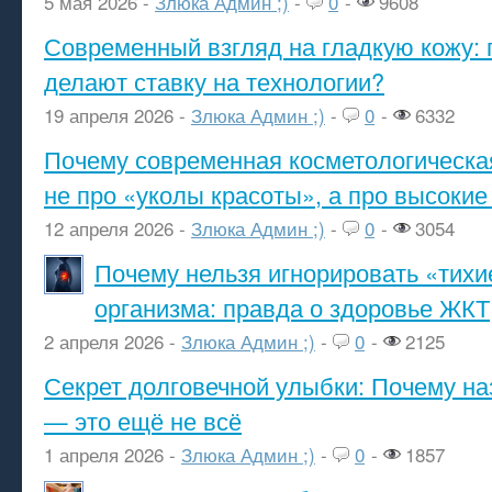
5 мая 2026 -
Злюка Админ ;)
-
0
-
9608
Современный взгляд на гладкую кожу: 
делают ставку на технологии?
19 апреля 2026 -
Злюка Админ ;)
-
0
-
6332
Почему современная косметологическа
не про «уколы красоты», а про высокие
12 апреля 2026 -
Злюка Админ ;)
-
0
-
3054
Почему нельзя игнорировать «тихи
организма: правда о здоровье ЖКТ
2 апреля 2026 -
Злюка Админ ;)
-
0
-
2125
Секрет долговечной улыбки: Почему н
— это ещё не всё
1 апреля 2026 -
Злюка Админ ;)
-
0
-
1857