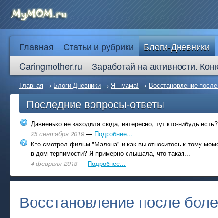
Главная
Статьи и рубрики
Блоги-Дневники
Caringmother.ru
Заработай на активности. Кон
Главная
→
Блоги-Дневники
→
Я - мама!
→
Восстановление после
Последние вопросы-ответы
Давненько не заходила сюда, интересно, тут кто-нибудь есть?
25 сентября 2019
—
Подробнее...
Кто смотрел фильм "Малена" и как вы относитесь к тому моме
в дом терпимости? Я примерно слышала, что такая...
4 февраля 2018
—
Подробнее...
Восстановление после боле