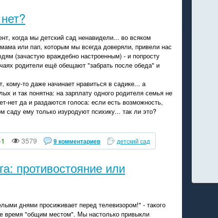
 нет?
ент, когда мы детский сад ненавидели... во всяком
 мама или пап, которым мы всегда доверяли, привели нас
юдям (зачастую враждебно настроенным) - и попросту
учаях родители ещё обещают "забрать после обеда" и
, кому-то даже начинает нравиться в садике... а
лых и так понятна: на зарплату одного родителя семья не
ет-нет да и раздаются голоса: если есть возможность,
м саду ему только изуродуют психику... так ли это?
+1
3579
9 комментариев
детский сад
а: противостояние или
целыми днями просиживает перед телевизором!" - такого
е время "общим местом". Мы настолько привыкли