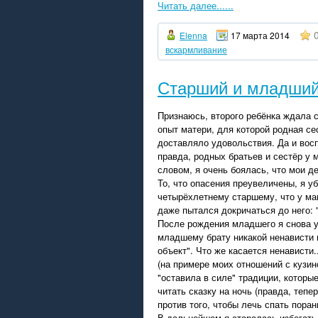
Читать далее......
Elenna
17 марта 2014
вскармливание
Старший и младши
Признаюсь, второго ребёнка ждала 
опыт матери, для которой родная се
доставляло удовольствия. Да и вос
правда, родных братьев и сестёр у м
словом, я очень боялась, что мои де
То, что опасения преувеличены, я у
четырёхлетнему старшему, что у мам
даже пытался докричаться до него: "
После рождения младшего я снова у
младшему брату никакой ненависти 
объект". Что же касается ненависти.
(на примере моих отношений с кузино
"оставила в силе" традиции, которы
читать сказку на ночь (правда, теп
против того, чтобы лечь спать поран
В дальнейшем я старалась избегать 