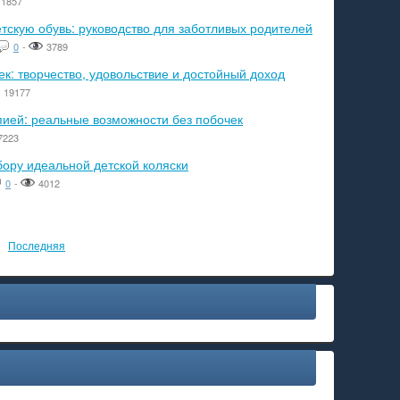
1857
тскую обувь: руководство для заботливых родителей
0
-
3789
к: творчество, удовольствие и достойный доход
19177
пией: реальные возможности без побочек
7223
бору идеальной детской коляски
0
-
4012
Последняя