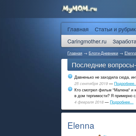
Главная
Статьи и рубрик
Caringmother.ru
Заработа
Главная
→
Блоги-Дневники
→
Elenn
Последние вопросы
Давненько не заходила сюда, инт
25 сентября 2019
—
Подробнее..
Кто смотрел фильм "Малена" и к
в дом терпимости? Я примерно с
4 февраля 2018
—
Подробнее...
Elenna