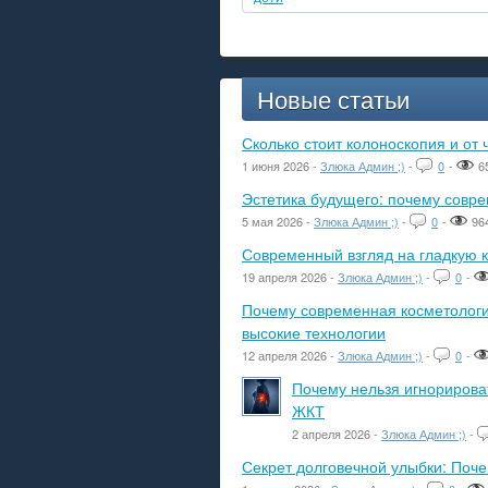
Новые статьи
Сколько стоит колоноскопия и от 
1 июня 2026 -
Злюка Админ ;)
-
0
-
6
Эстетика будущего: почему сов
5 мая 2026 -
Злюка Админ ;)
-
0
-
96
Современный взгляд на гладкую к
19 апреля 2026 -
Злюка Админ ;)
-
0
-
Почему современная косметологич
высокие технологии
12 апреля 2026 -
Злюка Админ ;)
-
0
-
Почему нельзя игнорироват
ЖКТ
2 апреля 2026 -
Злюка Админ ;)
-
Секрет долговечной улыбки: Поч