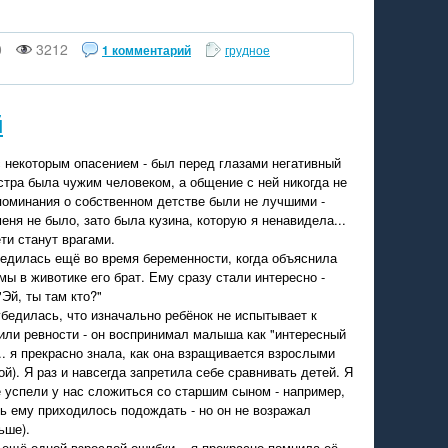
0
3212
1 комментарий
грудное
й
с некоторым опасением - был перед глазами негативный
стра была чужим человеком, а общение с ней никогда не
поминания о собственном детстве были не лучшими -
еня не было, зато была кузина, которую я ненавидела...
ти станут врагами.
бедилась ещё во время беременности, когда объяснила
ы в животике его брат. Ему сразу стали интересно -
Эй, ты там кто?"
бедилась, что изначально ребёнок не испытывает к
или ревности - он воспринимал малыша как "интересный
.. я прекрасно знала, как она взращивается взрослыми
й). Я раз и навсегда запретила себе сравнивать детей. Я
е успели у нас сложиться со старшим сыном - например,
ерь ему приходилось подождать - но он не возражал
ьше).
ещё одной взрослой ошибки... я прекрасно помнила её