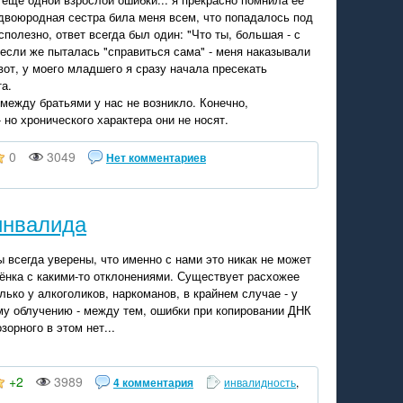
 двоюродная сестра била меня всем, что попадалось под
полезно, ответ всегда был один: "Что ты, большая - с
если же пыталась "справиться сама" - меня наказывали
вот, у моего младшего я сразу начала пресекать
а.
 между братьями у нас не возникло. Конечно,
 но хронического характера они не носят.
0
3049
Нет комментариев
инвалида
 всегда уверены, что именно с нами это никак не может
бёнка с какими-то отклонениями. Существует расхожее
ько у алкоголиков, наркоманов, в крайнем случае - у
у облучению - между тем, ошибки при копировании ДНК
зорного в этом нет...
+2
3989
4 комментария
инвалидность
,