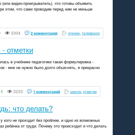
р (или видео-проигрыватель), что готовы объявить
при этом, что сами проводим перед ним не меньше
0
3304
2 комментария
чтение
,
телевизор
 - отметки
лась в учебнике педагогики такая формулировка -
кое - мне не нужно было долго объяснять, я прекрасно
+1
3233
1 комментарий
школа
,
отметки
дь: что делать?
у кого не проходит без проблем, и одно из возможных
з ребёнка от груди. Почему это происходит и что делать