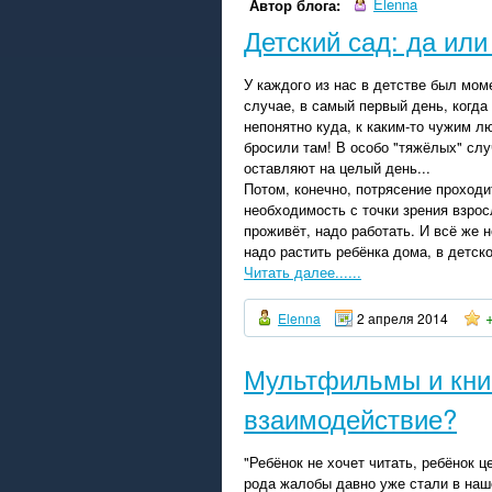
Elenna
Автор блога:
Детский сад: да или
У каждого из нас в детстве был мом
случае, в самый первый день, когда
непонятно куда, к каким-то чужим л
бросили там! В особо "тяжёлых" сл
оставляют на целый день...
Потом, конечно, потрясение проходит
необходимость с точки зрения взрос
проживёт, надо работать. И всё же н
надо растить ребёнка дома, в детско
Читать далее......
Elenna
2 апреля 2014
Мультфильмы и книг
взаимодействие?
"Ребёнок не хочет читать, ребёнок 
рода жалобы давно уже стали в наш