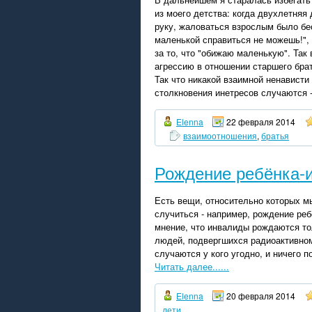
из моего детства: когда двухлетняя
руку, жаловаться взрослым было бес
маленькой справиться не можешь!", 
за то, что "обижаю маленькую". Так 
агрессию в отношении старшего брат
Так что никакой взаимной ненависти
столкновения инетресов случаются -
Elenna
22 февраля 2014
взаимоотношения
,
братья
Рождение ребёнка-
Есть вещи, относительно которых мы
случиться - например, рождение ре
мнение, что инвалиды рождаются тол
людей, подвергшихся радиоактивном
случаются у кого угодно, и ничего по
Читать далее......
Elenna
20 февраля 2014
дети