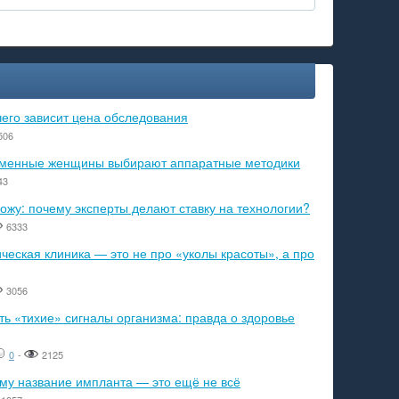
чего зависит цена обследования
506
ременные женщины выбирают аппаратные методики
43
ожу: почему эксперты делают ставку на технологии?
6333
еская клиника — это не про «уколы красоты», а про
3056
ь «тихие» сигналы организма: правда о здоровье
0
-
2125
ему название импланта — это ещё не всё