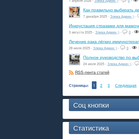
1 апреля 2026 -
Злюка Админ ;)
-
0
-
Как правильно выбирать де
7 декабря 2025 -
Злюка Админ ;)
-
Инкрустация стразами для мамоче
3 августа 2025 -
Злюка Админ ;)
-
0
-
Лечение рака лёгких иммунотера
28 июля 2025 -
Злюка Админ ;)
-
0
-
Полное руководство по вы
24 июля 2025 -
Злюка Админ ;)
-
RSS-лента статей
Страницы:
1
2
3
Следующая
Соц кнопки
Статистика