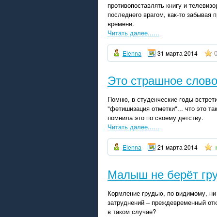
противопоставлять книгу и телевизо
последнего врагом, как-то забывая 
времени.
Читать далее......
Elenna
31 марта 2014
Это страшное слово
Помню, в студенческие годы встрети
"фетишизация отметки"... что это та
помнила это по своему детству.
Читать далее......
Elenna
21 марта 2014
Малыш не берёт гру
Кормление грудью, по-видимому, ни 
затруднений – преждевременный отка
в таком случае?