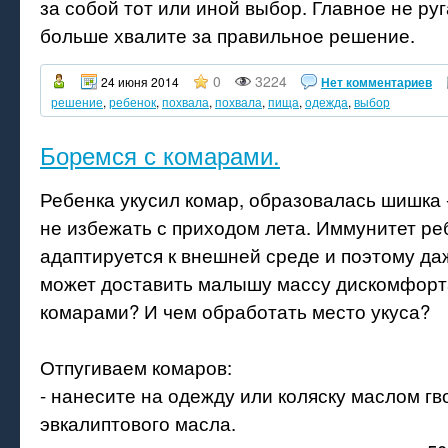
за собой тот или иной выбор. Главное не ру
больше хвалите за правильное решение.
0
3224
24 июня 2014
Нет комментариев
решение
,
ребенок
,
похвала
,
похвала
,
пища
,
одежда
,
выбор
Боремся с комарами.
Ребенка укусил комар, образовалась шишка 
не избежать с приходом лета. Иммунитет ре
адаптируется к внешней среде и поэтому да
может доставить малышу массу дискомфорта
комарами? И чем обработать место укуса?
Отпугиваем комаров:
- нанесите на одежду или коляску маслом гв
эвкалиптового масла.