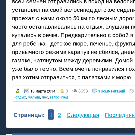
всей семьей отправились в поход на велоси
установил на свой велосипед детское сидени
проехал с нами около 50 км по лесным дорог
часто останавливались на отдых, слушали п
купались в речке. Предварительно с собой я
для ребенка - детское пюре, печенье, фрукты
привычного режима карапуз не сбился, днем
гамаке, натянутом между деревьями. Домой 
уже было темно. Всем очень понравился по
раз хотим отправиться, с палатками к морю.
0
3693
16 марта 2014
1 комментарий
отдых
,
малыш
,
лес
,
велосипед
Страницы:
1
2
Следующая
Последняя