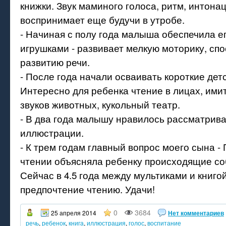
книжки. Звук маминого голоса, ритм, интона
воспринимает еще будучи в утробе.
- Начиная с полу года малыша обеспечила е
игрушками - развивает мелкую моторику, сп
развитию речи.
- После года начали осваивать короткие детс
Интересно для ребенка чтение в лицах, ими
звуков животных, кукольный театр.
- В два года малышу нравилось рассматрива
иллюстрации.
- К трем годам главный вопрос моего сына -
чтении объясняла ребенку происходящие соб
Сейчас в 4.5 года между мультиками и книго
предпочтение чтению. Удачи!
0
3684
25 апреля 2014
Нет комментариев
речь
,
ребенок
,
книга
,
иллюстрация
,
голос
,
воспитание