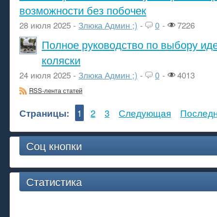
возможности без побочек
28 июля 2025 -
Злюка Админ ;)
-
0
-
7226
Полное руководство по выбору ид
коляски
24 июля 2025 -
Злюка Админ ;)
-
0
-
4013
RSS-лента статей
Страницы:
1
2
3
Следующая
Послед
Соц кнопки
Статистика