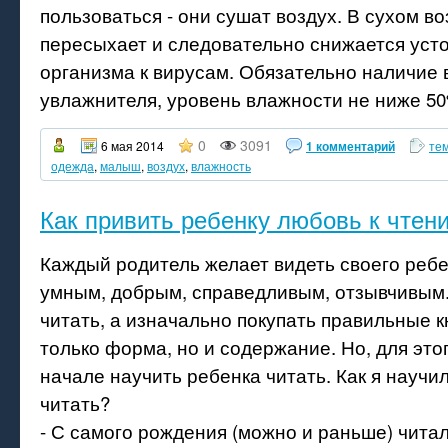
пользоваться - они сушат воздух. В сухом в
пересыхает и следовательно снижается уст
организма к вирусам. Обязательно наличие 
увлажнителя, уровень влажности не ниже 5
0
3091
6 мая 2014
1 комментарий
те
одежда
,
малыш
,
воздух
,
влажность
Как привить ребенку любовь к чтен
Каждый родитель желает видеть своего реб
умным, добрым, справедливым, отзывчивым
читать, а изначально покупать правильные к
только форма, но и содержание. Но, для это
начале научить ребенка читать. Как я научи
читать?
- С самого рождения (можно и раньше) чита