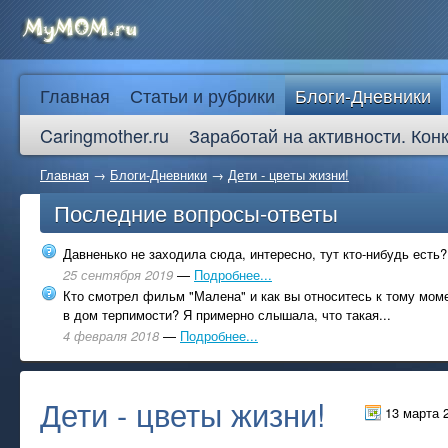
Главная
Статьи и рубрики
Блоги-Дневники
Caringmother.ru
Заработай на активности. Кон
Главная
→
Блоги-Дневники
→
Дети - цветы жизни!
Последние вопросы-ответы
Давненько не заходила сюда, интересно, тут кто-нибудь есть?
25 сентября 2019
—
Подробнее...
Кто смотрел фильм "Малена" и как вы относитесь к тому моме
в дом терпимости? Я примерно слышала, что такая...
4 февраля 2018
—
Подробнее...
Дети - цветы жизни!
13 марта 