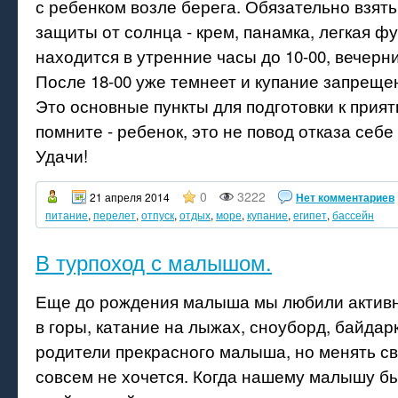
с ребенком возле берега. Обязательно взять
защиты от солнца - крем, панамка, легкая ф
находится в утренние часы до 10-00, вечерни
После 18-00 уже темнеет и купание запреще
Это основные пункты для подготовки к прият
помните - ребенок, это не повод отказа себе
Удачи!
0
3222
21 апреля 2014
Нет комментариев
питание
,
перелет
,
отпуск
,
отдых
,
море
,
купание
,
египет
,
бассейн
В турпоход с малышом.
Еще до рождения малыша мы любили активн
в горы, катание на лыжах, сноуборд, байдар
родители прекрасного малыша, но менять с
совсем не хочется. Когда нашему малышу бы