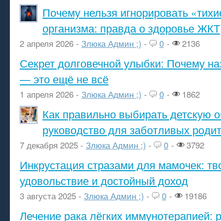
Почему нельзя игнорировать «тихи
организма: правда о здоровье ЖКТ
2 апреля 2026 -
Злюка Админ ;)
-
0
-
2136
Секрет долговечной улыбки: Почему н
— это ещё не всё
1 апреля 2026 -
Злюка Админ ;)
-
0
-
1862
Как правильно выбирать детскую о
руководство для заботливых роди
7 декабря 2025 -
Злюка Админ ;)
-
0
-
3792
Инкрустация стразами для мамочек: тв
удовольствие и достойный доход
3 августа 2025 -
Злюка Админ ;)
-
0
-
19186
Лечение рака лёгких иммунотерапией: 