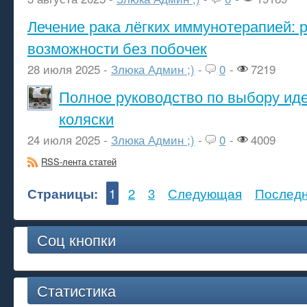
Лечение рака лёгких иммунотерапией: 
возможности без побочек
28 июля 2025 -
Злюка Админ ;)
-
0
-
7219
Полное руководство по выбору ид
коляски
24 июля 2025 -
Злюка Админ ;)
-
0
-
4009
RSS-лента статей
Страницы:
1
2
3
Следующая
Послед
Соц кнопки
Статистика