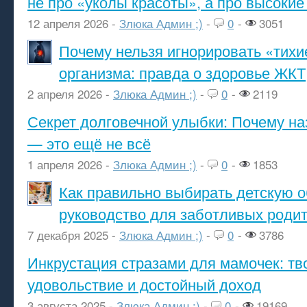
не про «уколы красоты», а про высокие
12 апреля 2026 -
Злюка Админ ;)
-
0
-
3051
Почему нельзя игнорировать «тихи
организма: правда о здоровье ЖКТ
2 апреля 2026 -
Злюка Админ ;)
-
0
-
2119
Секрет долговечной улыбки: Почему н
— это ещё не всё
1 апреля 2026 -
Злюка Админ ;)
-
0
-
1853
Как правильно выбирать детскую о
руководство для заботливых роди
7 декабря 2025 -
Злюка Админ ;)
-
0
-
3786
Инкрустация стразами для мамочек: тв
удовольствие и достойный доход
3 августа 2025 -
Злюка Админ ;)
-
0
-
19169