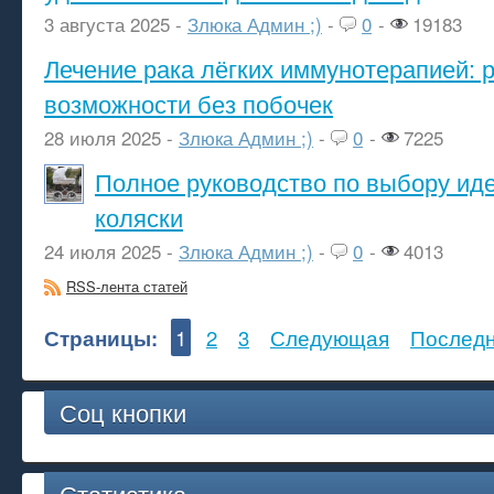
3 августа 2025 -
Злюка Админ ;)
-
0
-
19183
Лечение рака лёгких иммунотерапией: 
возможности без побочек
28 июля 2025 -
Злюка Админ ;)
-
0
-
7225
Полное руководство по выбору ид
коляски
24 июля 2025 -
Злюка Админ ;)
-
0
-
4013
RSS-лента статей
Страницы:
1
2
3
Следующая
Послед
Соц кнопки
Статистика