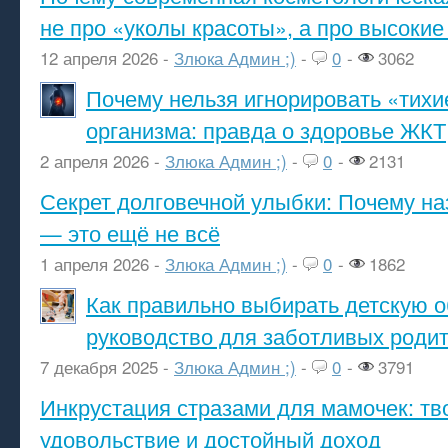
не про «уколы красоты», а про высокие
12 апреля 2026 -
Злюка Админ ;)
-
0
-
3062
Почему нельзя игнорировать «тихи
организма: правда о здоровье ЖКТ
2 апреля 2026 -
Злюка Админ ;)
-
0
-
2131
Секрет долговечной улыбки: Почему н
— это ещё не всё
1 апреля 2026 -
Злюка Админ ;)
-
0
-
1862
Как правильно выбирать детскую о
руководство для заботливых роди
7 декабря 2025 -
Злюка Админ ;)
-
0
-
3791
Инкрустация стразами для мамочек: тв
удовольствие и достойный доход