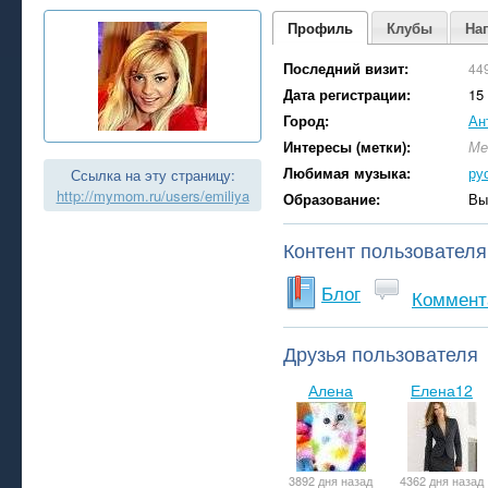
Профиль
Клубы
На
Последний визит:
44
Дата регистрации:
15
Город:
Ан
Интересы (метки):
Ме
Любимая музыка:
ру
Ссылка на эту страницу:
http://mymom.ru/users/emiliya
Образование:
Вы
Контент пользователя
Блог
Коммент
Друзья пользователя
Алена
Елена12
3892 дня назад
4362 дня назад