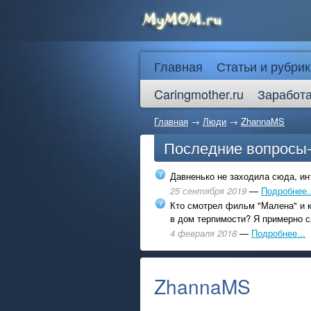
Главная
Статьи и рубрик
Caringmother.ru
Заработа
Главная
→
Люди
→
ZhannaMS
Последние вопросы
Давненько не заходила сюда, инт
25 сентября 2019
—
Подробнее..
Кто смотрел фильм "Малена" и к
в дом терпимости? Я примерно с
4 февраля 2018
—
Подробнее...
ZhannaMS