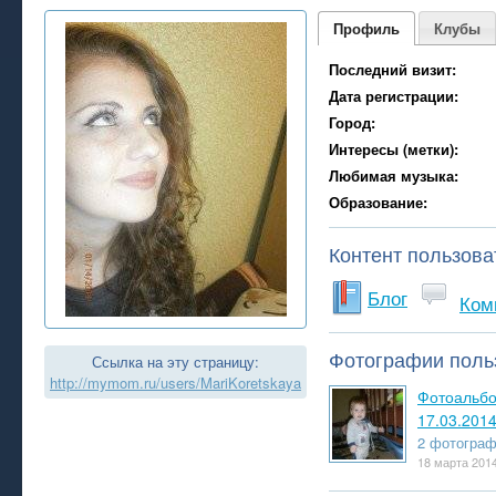
Профиль
Клубы
Последний визит:
Дата регистрации:
Город:
Интересы (метки):
Любимая музыка:
Образование:
Контент пользова
Блог
Ком
Фотографии поль
Ссылка на эту страницу:
http://mymom.ru/users/MariKoretskaya
Фотоальб
17.03.201
2 фотогра
18 марта 201