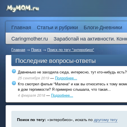
Главная
Статьи и рубрики
Блоги-Дневники
Caringmother.ru
Заработай на активности. Кон
Главная
→
Поиск
→
Поиск по тегу "энтеробиоз"
Последние вопросы-ответы
Давненько не заходила сюда, интересно, тут кто-нибудь есть?
25 сентября 2019
—
Подробнее...
Кто смотрел фильм "Малена" и как вы относитесь к тому моме
в дом терпимости? Я примерно слышала, что такая...
4 февраля 2018
—
Подробнее...
Поиск по тегу:
«энтеробиоз», искать по
другому тегу