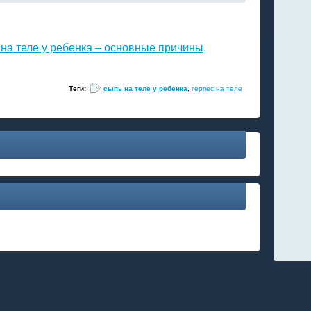
на теле у ребенка – основные причины,
Теги:
сыпь на теле у ребенка
,
герпес на теле