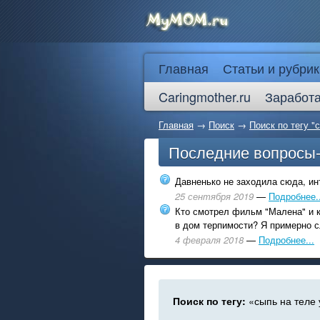
Главная
Статьи и рубрик
Caringmother.ru
Заработа
Главная
→
Поиск
→
Поиск по тегу "
Последние вопросы
Давненько не заходила сюда, инт
25 сентября 2019
—
Подробнее..
Кто смотрел фильм "Малена" и к
в дом терпимости? Я примерно с
4 февраля 2018
—
Подробнее...
Поиск по тегу:
«сыпь на теле 