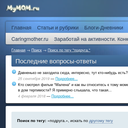
Главная
Статьи и рубрики
Блоги-Дневники
Caringmother.ru
Заработай на активности. Кон
Главная
→
Поиск
→
Поиск по тегу "подруга."
Последние вопросы-ответы
Давненько не заходила сюда, интересно, тут кто-нибудь есть?
25 сентября 2019
—
Подробнее...
Кто смотрел фильм "Малена" и как вы относитесь к тому моме
в дом терпимости? Я примерно слышала, что такая...
4 февраля 2018
—
Подробнее...
Поиск по тегу:
«подруга.», искать по
другому тегу